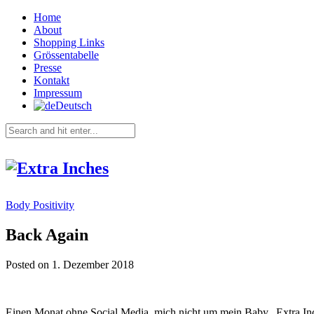
Home
About
Shopping Links
Grössentabelle
Presse
Kontakt
Impressum
Deutsch
Body Positivity
Back Again
Posted on 1. Dezember 2018
Einen Monat ohne Social Media, mich nicht um mein Baby „Extra I