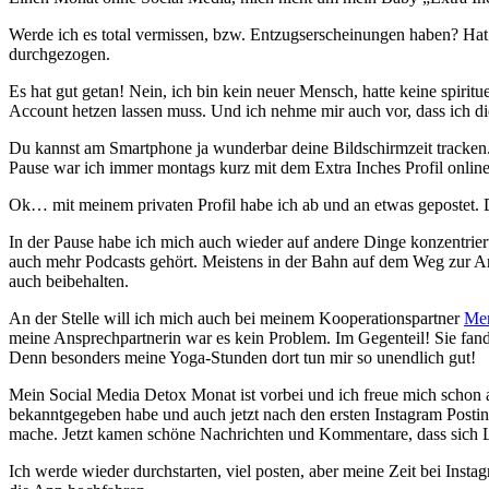
Werde ich es total vermissen, bzw. Entzugserscheinungen haben? Ha
durchgezogen.
Es hat gut getan! Nein, ich bin kein neuer Mensch, hatte keine spiri
Account hetzen lassen muss. Und ich nehme mir auch vor, dass ich d
Du kannst am Smartphone ja wunderbar deine Bildschirmzeit tracken. 
Pause war ich immer montags kurz mit dem Extra Inches Profil onli
Ok… mit meinem privaten Profil habe ich ab und an etwas gepostet. Da
In der Pause habe ich mich auch wieder auf andere Dinge konzentrier
auch mehr Podcasts gehört. Meistens in der Bahn auf dem Weg zur Arbe
auch beibehalten.
An der Stelle will ich mich auch bei meinem Kooperationspartner
Mer
meine Ansprechpartnerin war es kein Problem. Im Gegenteil! Sie fand
Denn besonders meine Yoga-Stunden dort tun mir so unendlich gut!
Mein Social Media Detox Monat ist vorbei und ich freue mich schon a
bekanntgegeben habe und auch jetzt nach den ersten Instagram Posting
mache. Jetzt kamen schöne Nachrichten und Kommentare, dass sich Leu
Ich werde wieder durchstarten, viel posten, aber meine Zeit bei Inst