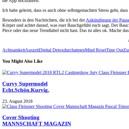
die App hochfahren.
Ich habe gelernt, dass es auch ohne selbstgemachten Stress geht, dass 
Besonders in den Nachrichten, die ich bei der
Ankündigung der Paus
Körper und achtet darauf, was euer Bauchgefühl euch sagt. Der Bauch ha
Piece oder das neue Trendlabel nicht hast. Das ist alles ok. Mache das
Achtsamkeit
Auszeit
Digital Detox
durchatmen
Mind Reset
Time Out
Zu
You Might Also Like
Curvy Supermodel
Echt.Schön.Kurvig.
23. August 2018
Cover Shooting
MANNSCHAFT MAGAZIN