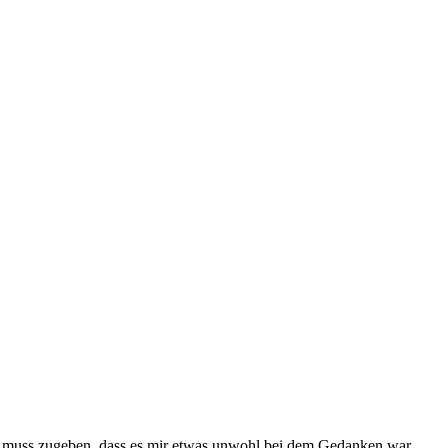
muss zugeben, dass es mir etwas unwohl bei dem Gedanken war.