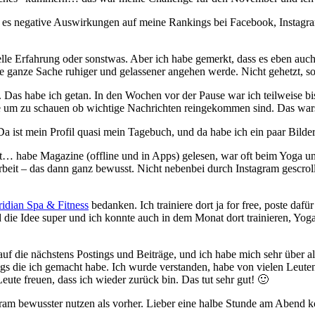
t es negative Auswirkungen auf meine Rankings bei Facebook, Instagr
tuelle Erfahrung oder sonstwas. Aber ich habe gemerkt, dass es eben au
ie ganze Sache ruhiger und gelassener angehen werde. Nicht gehetzt, s
Das habe ich getan. In den Wochen vor der Pause war ich teilweise bis
ne um zu schauen ob wichtige Nachrichten reingekommen sind. Das wars
 ist mein Profil quasi mein Tagebuch, und da habe ich ein paar Bilder
t… habe Magazine (offline und in Apps) gelesen, war oft beim Yoga un
it – das dann ganz bewusst. Nicht nebenbei durch Instagram gescrollt,
idian Spa & Fitness
bedanken. Ich trainiere dort ja for free, poste daf
 die Idee super und ich konnte auch in dem Monat dort trainieren, Yo
uf die nächstens Postings und Beiträge, und ich habe mich sehr über a
s die ich gemacht habe. Ich wurde verstanden, habe von vielen Leuten e
te freuen, dass ich wieder zurück bin. Das tut sehr gut! 🙂
agram bewusster nutzen als vorher. Lieber eine halbe Stunde am Abend k