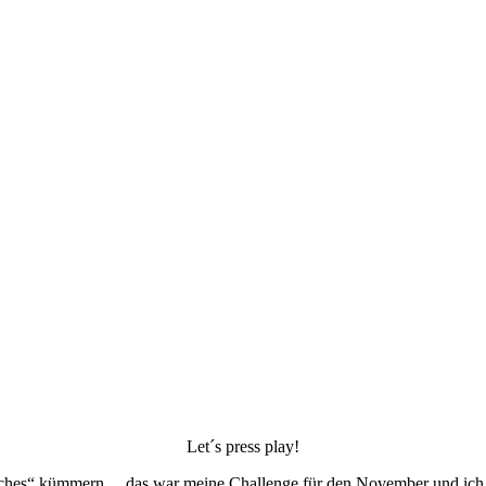
Let´s press play!
nches“ kümmern… das war meine Challenge für den November und ich 