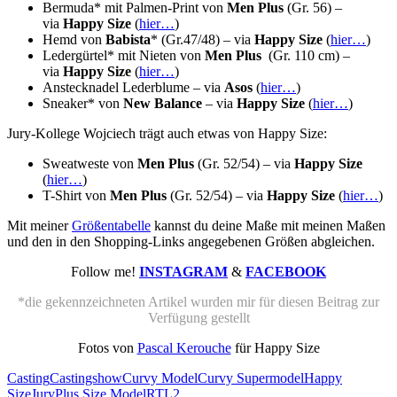
Bermuda* mit Palmen-Print von
Men Plus
(Gr. 56) –
via
Happy Size
(
hier…
)
Hemd von
Babista
* (Gr.47/48) – via
Happy Size
(
hier…
)
Ledergürtel* mit Nieten von
Men Plus
(Gr. 110 cm) –
via
Happy Size
(
hier…
)
Anstecknadel Lederblume – via
Asos
(
hier…
)
Sneaker* von
New Balance
– via
Happy Size
(
hier…
)
Jury-Kollege Wojciech trägt auch etwas von Happy Size:
Sweatweste von
Men Plus
(Gr. 52/54) – via
Happy Size
(
hier…
)
T-Shirt von
Men Plus
(Gr. 52/54) – via
Happy Size
(
hier…
)
Mit meiner
Größentabelle
kannst du deine Maße mit meinen Maßen
und den in den Shopping-Links angegebenen Größen abgleichen.
Follow me!
INSTAGRAM
&
FACEBOOK
*die gekennzeichneten Artikel wurden mir für diesen Beitrag zur
Verfügung gestellt
Fotos von
Pascal Kerouche
für Happy Size
Casting
Castingshow
Curvy Model
Curvy Supermodel
Happy
Size
Jury
Plus Size Model
RTL2