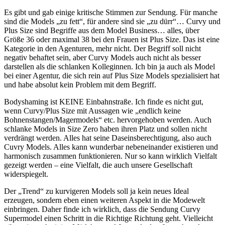
Es gibt und gab einige kritische Stimmen zur Sendung. Für manche
sind die Models „zu fett“, für andere sind sie „zu dürr“… Curvy und
Plus Size sind Begriffe aus dem Model Business… alles, über
Größe 36 oder maximal 38 bei den Frauen ist Plus Size. Das ist eine
Kategorie in den Agenturen, mehr nicht. Der Begriff soll nicht
negativ behaftet sein, aber Curvy Models auch nicht als besser
darstellen als die schlanken Kolleginnen. Ich bin ja auch als Model
bei einer Agentur, die sich rein auf Plus Size Models spezialisiert hat
und habe absolut kein Problem mit dem Begriff.
Bodyshaming ist KEINE Einbahnstraße. Ich finde es nicht gut,
wenn Curvy/Plus Size mit Aussagen wie „endlich keine
Bohnenstangen/Magermodels“ etc. hervorgehoben werden. Auch
schlanke Models in Size Zero haben ihren Platz und sollen nicht
verdrängt werden. Alles hat seine Daseinsberechtigung, also auch
Cuvry Models. Alles kann wunderbar nebeneinander existieren und
harmonisch zusammen funktionieren. Nur so kann wirklich Vielfalt
gezeigt werden – eine Vielfalt, die auch unsere Gesellschaft
widerspiegelt.
Der „Trend“ zu kurvigeren Models soll ja kein neues Ideal
erzeugen, sondern eben einen weiteren Aspekt in die Modewelt
einbringen. Daher finde ich wirklich, dass die Sendung Curvy
Supermodel einen Schritt in die Richtige Richtung geht. Vielleicht