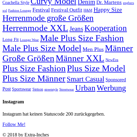
Curvy Model
Denim
Dr. Martens
Coachella Style
engbers
Happy Size
Festival
Festival Outfit
H&M
xxl
Fashion Lounge
Herrenmode große Größen
Herrenmode XXL
Kooperation
Jeans
Male Plus Size Fashion
Long Fit
Lounge Wear
Male Plus Size Model
Männer
Men Plus
Große Größen
Männer XXL
NewEra
Plus Size Fashion
Plus Size Model
Plus Size Männer
Smart Casual
Sponsored
Urban
Werbung
Post
Sportswear
Stetson
streetstyle
Streetwear
Instagram
Instagram hat keinen Statuscode 200 zurückgegeben.
Follow Me!
© 2018 by Extra-Inches