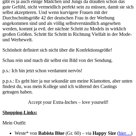
gibt es ja auch einige Mädchen und Jungs da draußen schon das
gute Gefühl, nicht vermeidlich perfekt sein zu müssen, damit sie sich
selbst akzeptieren. Und wenn kurvigere Frauen mit der
Durchschnittsgröße 42 der deutschen Frau in der Werbung
angekommen sind und als völlig selbstverständlich angesehen
werden, kommt ja evtl. der nächste Schritt zu Models in wirklich
großen Größen. Schritt für Schritt in Richtung Vielfalt in der Mode-
und Werbewelt.
Schönheit definiert sich nicht über die Konfektionsgröße!
Schau rein und mach dir selbst ein Bild von der Sendung.
p.s.: Ich bin jetzt schon verdammt nervös!
p.p.s.: Es geht hier ja nur sekundär um meine Klamotten, aber unten
findest du, was mein Kollege und ich während des Castings
getragen haben.
Accept your Extra-Inches – love yourself!
Shopping-Links:
Mein Outfit:
Weste* von
Babista Blue
(Gr. 60) – via
Happy Size
(
hier…
)