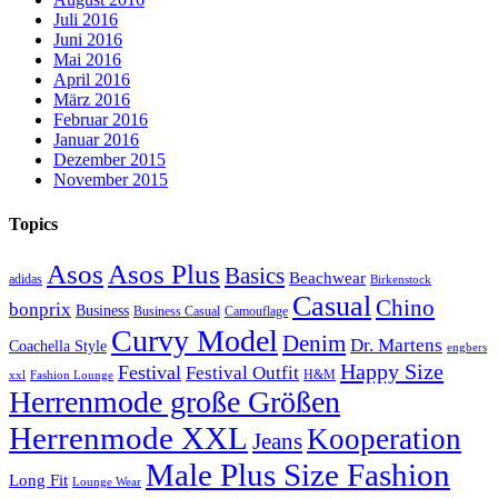
Juli 2016
Juni 2016
Mai 2016
April 2016
März 2016
Februar 2016
Januar 2016
Dezember 2015
November 2015
Topics
Asos
Asos Plus
Basics
Beachwear
adidas
Birkenstock
Casual
Chino
bonprix
Business
Camouflage
Business Casual
Curvy Model
Denim
Dr. Martens
Coachella Style
engbers
Happy Size
Festival
Festival Outfit
H&M
xxl
Fashion Lounge
Herrenmode große Größen
Herrenmode XXL
Kooperation
Jeans
Male Plus Size Fashion
Long Fit
Lounge Wear