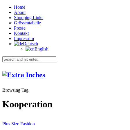
Home
About
Shopping Links
Grössentabelle
Presse
Kontakt
Impressum
Deutsch
English
Browsing Tag
Kooperation
Plus Size Fashion