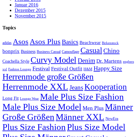
Januar 2016
Dezember 2015
November 2015
Topics
Asos
Asos Plus
Basics
Beachwear
adidas
Birkenstock
Casual
Chino
bonprix
Business
Camouflage
Business Casual
Curvy Model
Denim
Dr. Martens
Coachella Style
engbers
Happy Size
Festival
Festival Outfit
H&M
xxl
Fashion Lounge
Herrenmode große Größen
Herrenmode XXL
Kooperation
Jeans
Male Plus Size Fashion
Long Fit
Lounge Wear
Male Plus Size Model
Männer
Men Plus
Große Größen
Männer XXL
NewEra
Plus Size Fashion
Plus Size Model