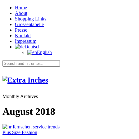
Home
About
Shopping Links
Grössentabelle
Presse
Kontakt
Impressum
Deutsch
English
Monthly Archives
August 2018
Plus Size Fashion