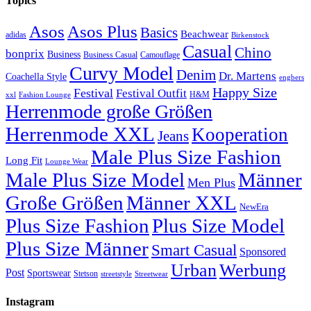
Topics
Asos
Asos Plus
Basics
Beachwear
adidas
Birkenstock
Casual
Chino
bonprix
Business
Camouflage
Business Casual
Curvy Model
Denim
Dr. Martens
Coachella Style
engbers
Happy Size
Festival
Festival Outfit
H&M
xxl
Fashion Lounge
Herrenmode große Größen
Herrenmode XXL
Kooperation
Jeans
Male Plus Size Fashion
Long Fit
Lounge Wear
Male Plus Size Model
Männer
Men Plus
Große Größen
Männer XXL
NewEra
Plus Size Fashion
Plus Size Model
Plus Size Männer
Smart Casual
Sponsored
Urban
Werbung
Post
Sportswear
Stetson
streetstyle
Streetwear
Instagram