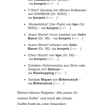
via
bonprix
(
hier…
)
T-Shirt* Vokuhila mit offenen Rollkanten
von RAINBOW (Gr. 60/62) –
via
bonprix
(
hier…
)
Muskelshirts* (2er-Pack) von
bpc
(Gr.
60/62) – via
bonprix
(
hier…
)
Jeans Shorts* moon washed von
John
Baner
(Gr. 56) – via
bonprix
(
hier…
)
Jeans Shorts* schwarz von
John
Baner
(Gr. 56)- via
bonprix
(
hier…
)
Chino Shorts* von
bpc
(Gr. 56) –
via
bonprix
(
hier…
)
Schieber-/Schirmmütze aus Stroh oder
Seegras von
Stetson
–
via
Hutshopping
(
hier…
)
Sandale
Mayari
von
Birkenstock
–
via
Birkenstock
(
hier…
)
Meinen kleinen Ratgeber „Wie packe ich
meinen Koffer“ und somit alle Urlaub-
Outfits findet du unter folgendem