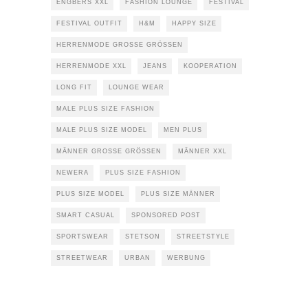
ENGBERS XXL
FASHION LOUNGE
FESTIVAL
FESTIVAL OUTFIT
H&M
HAPPY SIZE
HERRENMODE GROSSE GRÖSSEN
HERRENMODE XXL
JEANS
KOOPERATION
LONG FIT
LOUNGE WEAR
MALE PLUS SIZE FASHION
MALE PLUS SIZE MODEL
MEN PLUS
MÄNNER GROSSE GRÖSSEN
MÄNNER XXL
NEWERA
PLUS SIZE FASHION
PLUS SIZE MODEL
PLUS SIZE MÄNNER
SMART CASUAL
SPONSORED POST
SPORTSWEAR
STETSON
STREETSTYLE
STREETWEAR
URBAN
WERBUNG