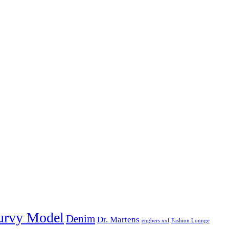
urvy Model
Denim
Dr. Martens
engbers xxl
Fashion Lounge