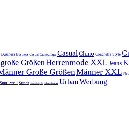
C
Casual
Chino
Coachella Style
Business
Camouflage
Business Casual
Herrenmode XXL
große Größen
K
Jeans
Männer Große Größen
Männer XXL
Ne
Urban
Werbung
Sportswear
Stetson
streetstyle
Streetwear