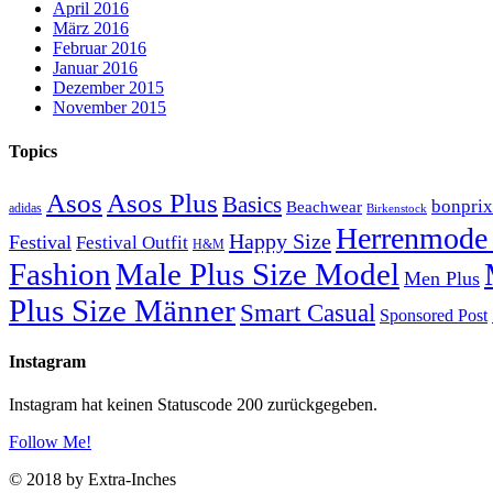
April 2016
März 2016
Februar 2016
Januar 2016
Dezember 2015
November 2015
Topics
Asos
Asos Plus
Basics
bonprix
Beachwear
adidas
Birkenstock
Herrenmode 
Happy Size
Festival
Festival Outfit
H&M
Fashion
Male Plus Size Model
Men Plus
Plus Size Männer
Smart Casual
Sponsored Post
Instagram
Instagram hat keinen Statuscode 200 zurückgegeben.
Follow Me!
© 2018 by Extra-Inches