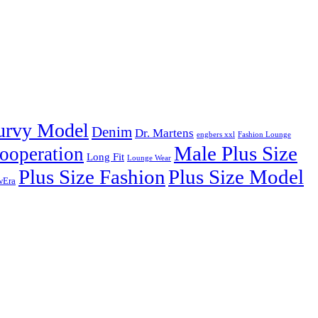
urvy Model
Denim
Dr. Martens
engbers xxl
Fashion Lounge
Male Plus Size
ooperation
Long Fit
Lounge Wear
Plus Size Fashion
Plus Size Model
wEra