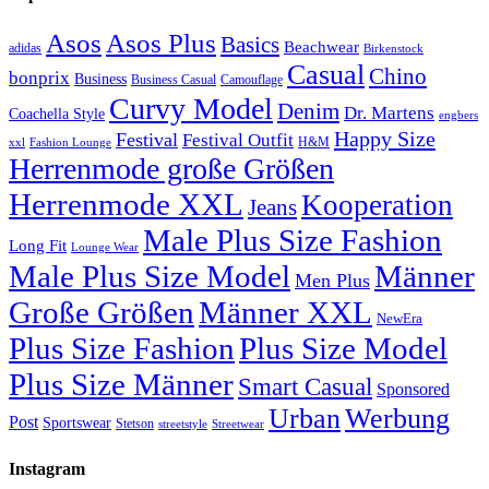
Asos
Asos Plus
Basics
Beachwear
adidas
Birkenstock
Casual
Chino
bonprix
Business
Camouflage
Business Casual
Curvy Model
Denim
Dr. Martens
Coachella Style
engbers
Happy Size
Festival
Festival Outfit
H&M
xxl
Fashion Lounge
Herrenmode große Größen
Herrenmode XXL
Kooperation
Jeans
Male Plus Size Fashion
Long Fit
Lounge Wear
Male Plus Size Model
Männer
Men Plus
Große Größen
Männer XXL
NewEra
Plus Size Fashion
Plus Size Model
Plus Size Männer
Smart Casual
Sponsored
Urban
Werbung
Post
Sportswear
Stetson
streetstyle
Streetwear
Instagram