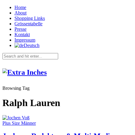
Home
About
Shopping Links
Grössentabelle
Presse
Kontakt
Impressum
Deutsch
Browsing Tag
Ralph Lauren
Plus Size Männer