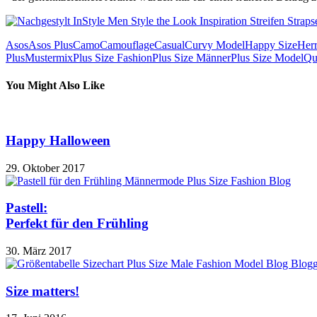
Asos
Asos Plus
Camo
Camouflage
Casual
Curvy Model
Happy Size
Her
Plus
Mustermix
Plus Size Fashion
Plus Size Männer
Plus Size Model
Qu
You Might Also Like
Happy Halloween
29. Oktober 2017
Pastell:
Perfekt für den Frühling
30. März 2017
Size matters!