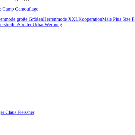
renmode große Größen
Herrenmode XXL
Kooperation
Male Plus Size F
erstreifen
Streifen
Urban
Werbung