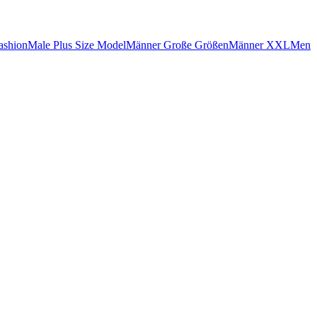
ashion
Male Plus Size Model
Männer Große Größen
Männer XXL
Men