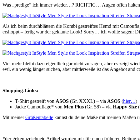
Was „predige“ ich immer wieder…? RICHTIG… Augen offen halten um
Als ich beim durchblättern die Kombi gestreiftes Hemd mit Camouflag
ershoppt – fertig war der geklaute Look! Sorry… ich wollte sagen: Di
Viel mehr bleibt dazu eigentlich gar nicht zu sagen, aber es zeigt w
evtl. ein wenig länger suchen, aber mittlerweile ist das Angebot and 
Shopping-Links:
T-Shirt gestreift von
ASOS
(Gr. XXXL) – via
ASOS
(
hier…
)
Jacke Camouflage* von
Men Plus
(Gr. 58) – via
Happy Size
(
Mit meiner
Größentabelle
kannst du deine Maße mit meinen Maßen u
*der gekennzeichnete Artikel wurden mir für einen früheren Beitrag z