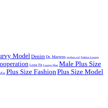
urvy Model
Denim
Dr. Martens
engbers xxl
Fashion Lounge
Male Plus Size
ooperation
Long Fit
Lounge Wear
Plus Size Fashion
Plus Size Model
wEra