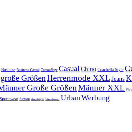
C
Casual
Chino
Coachella Style
Business
Camouflage
Business Casual
Herrenmode XXL
große Größen
K
Jeans
Männer Große Größen
Männer XXL
Ne
Urban
Werbung
Sportswear
Stetson
streetstyle
Streetwear