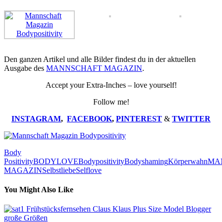
Den ganzen Artikel und alle Bilder findest du in der aktuellen
Ausgabe des
MANNSCHAFT MAGAZIN
.
Accept your Extra-Inches – love yourself!
Follow me!
INSTAGRAM
,
FACEBOOK
,
PINTEREST
&
TWITTER
Body
Positivity
BODYLOVE
Bodypositivity
Bodyshaming
Körperwahn
MA
MAGAZIN
Selbstliebe
Selflove
You Might Also Like