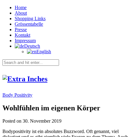
Home
About
Shopping Links
Grössentabelle
Presse
Kontakt
Impressum
Deutsch
English
Body Positivity
Wohlfühlen im eigenen Körper
Posted on 30. November 2019
Bodypositivity ist ein absolutes Buzzword. Oft genannt, viel
diskutiert und es gibt ziemlich viele Fragen zu dem Thema. Auch