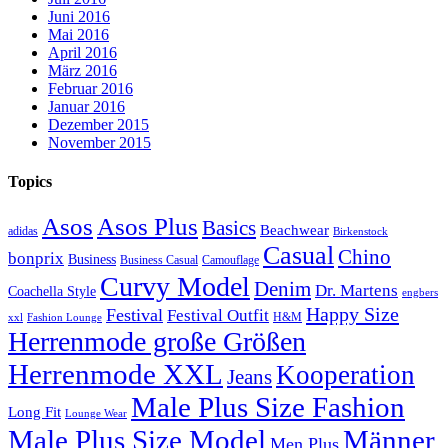
Juni 2016
Mai 2016
April 2016
März 2016
Februar 2016
Januar 2016
Dezember 2015
November 2015
Topics
Asos
Asos Plus
Basics
Beachwear
adidas
Birkenstock
Casual
Chino
bonprix
Business
Camouflage
Business Casual
Curvy Model
Denim
Dr. Martens
Coachella Style
engbers
Happy Size
Festival
Festival Outfit
H&M
xxl
Fashion Lounge
Herrenmode große Größen
Herrenmode XXL
Kooperation
Jeans
Male Plus Size Fashion
Long Fit
Lounge Wear
Male Plus Size Model
Männer
Men Plus