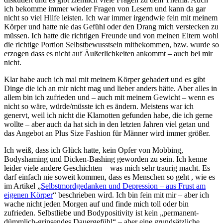
ich bekomme immer wieder Fragen von Lesern und kann da gar
nicht so viel Hilfe leisten. Ich war immer irgendwie fein mit meinem
Körper und hatte nie das Gefühl oder den Drang mich verstecken zu
müssen. Ich hatte die richtigen Freunde und von meinen Eltern wohl
die richtige Portion Selbstbewusstsein mitbekommen, bzw. wurde so
erzogen dass es nicht auf Äußerlichkeiten ankommt – auch bei mir
nicht.
Klar habe auch ich mal mit meinem Körper gehadert und es gibt
Dinge die ich an mir nicht mag und lieber anders hätte. Aber alles in
allem bin ich zufrieden und – auch mit meinem Gewicht – wenn es
nicht so wäre, würde/müsste ich es ändern. Meistens war ich
genervt, weil ich nicht die Klamotten gefunden habe, die ich gerne
wollte – aber auch da hat sich in den letzten Jahren viel getan und
das Angebot an Plus Size Fashion für Männer wird immer größer.
Ich weiß, dass ich Glück hatte, kein Opfer von Mobbing,
Bodyshaming und Dicken-Bashing geworden zu sein. Ich kenne
leider viele andere Geschichten – was mich sehr traurig macht. Es
darf einfach nie soweit kommen, dass es Menschen so geht , wie es
im Artikel „
Selbstmordgedanken und Depression – aus Frust am
eigenen Körper
“ beschrieben wird. Ich bin fein mit mir – aber ich
wache nicht jeden Morgen auf und finde mich toll oder bin
zufrieden. Selbstliebe und Bodypositivity ist kein „permanent-
dümmlich-grinsendes Dauergefühl“ – aber eine grundsätzliche