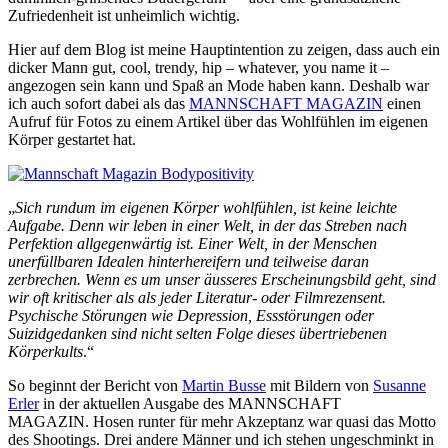
Zufriedenheit ist unheimlich wichtig.
Hier auf dem Blog ist meine Hauptintention zu zeigen, dass auch ein
dicker Mann gut, cool, trendy, hip – whatever, you name it –
angezogen sein kann und Spaß an Mode haben kann. Deshalb war
ich auch sofort dabei als das
MANNSCHAFT MAGAZIN
einen
Aufruf für Fotos zu einem Artikel über das Wohlfühlen im eigenen
Körper gestartet hat.
„
Sich rundum im eigenen Körper wohlfühlen, ist keine leichte
Aufgabe. Denn wir leben in einer Welt, in der das Streben nach
Perfektion allgegenwärtig ist. Einer Welt, in der Menschen
unerfüllbaren Idealen hinterhereifern und teilweise daran
zerbrechen. Wenn es um unser äusseres Erscheinungsbild geht, sind
wir oft kritischer als als jeder Literatur- oder Filmrezensent.
Psychische Störungen wie Depression, Essstörungen oder
Suizidgedanken sind nicht selten Folge dieses übertriebenen
Körperkults
.“
So beginnt der Bericht von
Martin Busse
mit Bildern von
Susanne
Erler
in der aktuellen Ausgabe des MANNSCHAFT
MAGAZIN. Hosen runter für mehr Akzeptanz war quasi das Motto
des Shootings. Drei andere Männer und ich stehen ungeschminkt in