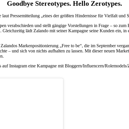
Goodbye Stereotypes.
Hello Zerotypes.
ie laut Pressemitteilung „eines der größten Hindernisse für Vielfalt und
n verabschieden und stellt gängige Vorstellungen in Frage – so zum Be
leichzeitig lädt Zalando mit seiner Kampagne seine Kunden ein, in ei
n Zalandos Markenpositionierung „Free to be“, die im September vergange
öchte – und sich von nichts aufhalten zu lassen. Mit dieser neuen Mark
en.
 auf Instagram eine Kampagne mit Bloggern/Influencern/Rolemodels/Zero