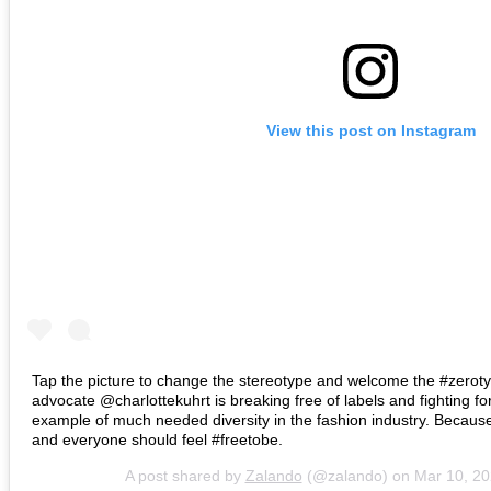
View this post on Instagram
Tap the picture to change the stereotype and welcome the #zerotypes
advocate @charlottekuhrt is breaking free of labels and fighting for
example of much needed diversity in the fashion industry. Becau
and everyone should feel #freetobe.
A post shared by
Zalando
(@zalando) on
Mar 10, 2