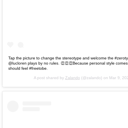
Tap the picture to change the stereotype and welcome the #zerotype
@lucloren plays by no rules. 👏👏👏Because personal style come
should feel #freetobe.
A post shared by
Zalando
(@zalando) on
Mar 9, 20