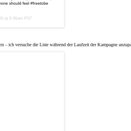
one should feel #freetobe⁠⠀ ⁠⠀
20 at 3:36am PST
iten – ich versuche die Liste während der Laufzeit der Kampagne anzup