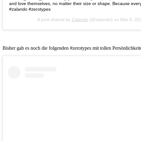
and love themselves, no matter their size or shape. Because every
#zalando #zerotypes
A post shared by
Zalando
(@zalando) on
Mar 6, 20
Bisher gab es noch die folgenden #zerotypes mit tollen Persönlichke