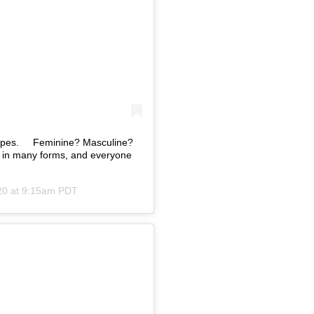
s. ⁠ ⁠ ⁠ ⁠ Feminine? Masculine?
s in many forms, and everyone
20 at 9:15am PDT