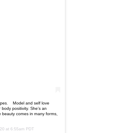
. ⁠ ⁠ ⁠ Model and self love
 body positivity. She’s an
se beauty comes in many forms,
020 at 6:55am PDT