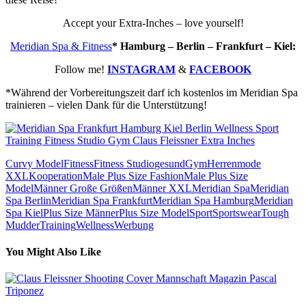
Accept your Extra-Inches – love yourself!
Meridian Spa & Fitness
* Hamburg – Berlin – Frankfurt – Kiel:
Follow me!
INSTAGRAM
&
FACEBOOK
*Während der Vorbereitungszeit darf ich kostenlos im Meridian Spa
trainieren – vielen Dank für die Unterstützung!
Curvy Model
Fitness
Fitness Studio
gesund
Gym
Herrenmode
XXL
Kooperation
Male Plus Size Fashion
Male Plus Size
Model
Männer Große Größen
Männer XXL
Meridian Spa
Meridian
Spa Berlin
Meridian Spa Frankfurt
Meridian Spa Hamburg
Meridian
Spa Kiel
Plus Size Männer
Plus Size Model
Sport
Sportswear
Tough
Mudder
Training
Wellness
Werbung
You Might Also Like