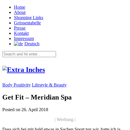
Home
About
Shopping Links
Grössentabelle
Presse
Kontakt
Impressum
Deutsch
Body Positivity
Lifestyle & Beauty
Get Fit – Meridian Spa
Posted on 26. April 2018
| Werbung |
Dass sich bei mir bald etwas in Sachen Sport tun wir, hatte ich ja