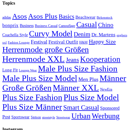
Topics
Asos
Asos Plus
Basics
Beachwear
adidas
Birkenstock
Casual
Chino
bonprix
Business
Camouflage
Business Casual
Curvy Model
Denim
Dr. Martens
Coachella Style
engbers
Happy Size
Festival
Festival Outfit
H&M
xxl
Fashion Lounge
Herrenmode große Größen
Herrenmode XXL
Kooperation
Jeans
Male Plus Size Fashion
Long Fit
Lounge Wear
Male Plus Size Model
Männer
Men Plus
Große Größen
Männer XXL
NewEra
Plus Size Fashion
Plus Size Model
Plus Size Männer
Smart Casual
Sponsored
Urban
Werbung
Post
Sportswear
Stetson
streetstyle
Streetwear
Instagram