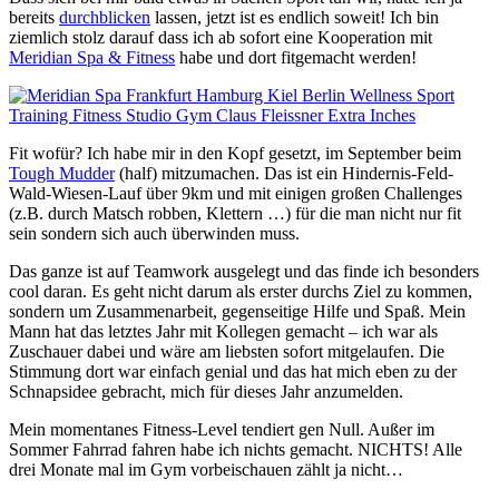
bereits
durchblicken
lassen, jetzt ist es endlich soweit! Ich bin
ziemlich stolz darauf dass ich ab sofort eine Kooperation mit
Meridian Spa & Fitness
habe und dort fitgemacht werden!
Fit wofür? Ich habe mir in den Kopf gesetzt, im September beim
Tough Mudder
(half) mitzumachen. Das ist ein Hindernis-Feld-
Wald-Wiesen-Lauf über 9km und mit einigen großen Challenges
(z.B. durch Matsch robben, Klettern …) für die man nicht nur fit
sein sondern sich auch überwinden muss.
Das ganze ist auf Teamwork ausgelegt und das finde ich besonders
cool daran. Es geht nicht darum als erster durchs Ziel zu kommen,
sondern um Zusammenarbeit, gegenseitige Hilfe und Spaß. Mein
Mann hat das letztes Jahr mit Kollegen gemacht – ich war als
Zuschauer dabei und wäre am liebsten sofort mitgelaufen. Die
Stimmung dort war einfach genial und das hat mich eben zu der
Schnapsidee gebracht, mich für dieses Jahr anzumelden.
Mein momentanes Fitness-Level tendiert gen Null. Außer im
Sommer Fahrrad fahren habe ich nichts gemacht. NICHTS! Alle
drei Monate mal im Gym vorbeischauen zählt ja nicht…