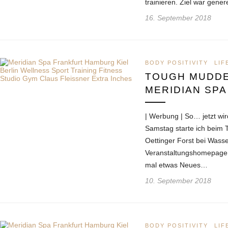
trainieren. Ziel war gene
16. September 2018
BODY POSITIVITY
LIF
TOUGH MUDD
MERIDIAN SPA
| Werbung | So… jetzt wi
Samstag starte ich beim 
Oettinger Forst bei Wasse
Veranstaltungshomepage a
mal etwas Neues…
10. September 2018
BODY POSITIVITY
LIF