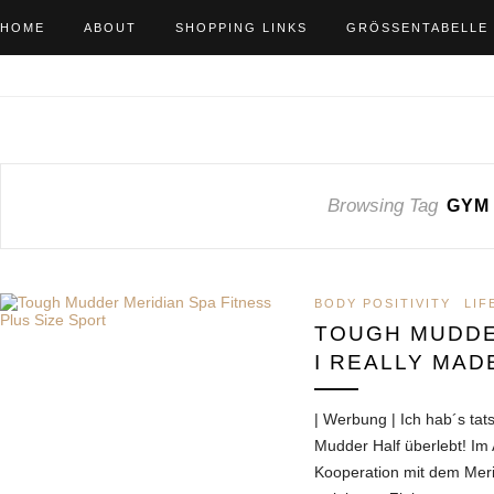
HOME
ABOUT
SHOPPING LINKS
GRÖSSENTABELLE
Browsing Tag
GYM
BODY POSITIVITY
LIF
TOUGH MUDD
I REALLY MADE
| Werbung | Ich hab´s tat
Mudder Half überlebt! Im
Kooperation mit dem Merid