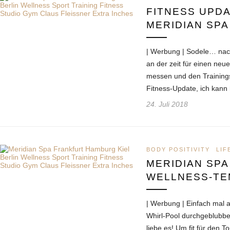
FITNESS UPD
MERIDIAN SPA
| Werbung | Sodele… nac
an der zeit für einen neu
messen und den Trainings
Fitness-Update, ich kann
24. Juli 2018
BODY POSITIVITY
LIF
MERIDIAN SPA
WELLNESS-TE
| Werbung | Einfach mal 
Whirl-Pool durchgeblubbe
liebe es! Um fit für den