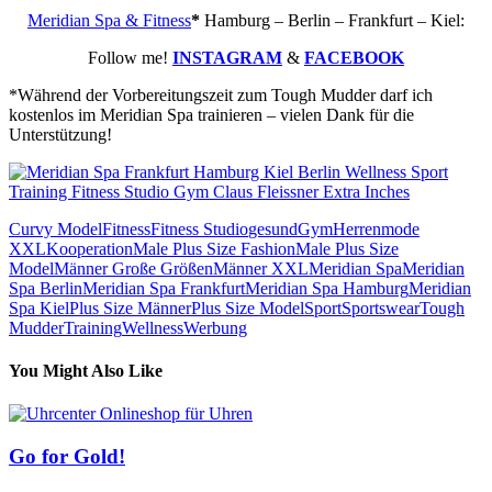
Meridian Spa & Fitness
*
Hamburg – Berlin – Frankfurt – Kiel:
Follow me!
INSTAGRAM
&
FACEBOOK
*Während der Vorbereitungszeit zum Tough Mudder darf ich
kostenlos im Meridian Spa trainieren – vielen Dank für die
Unterstützung!
Curvy Model
Fitness
Fitness Studio
gesund
Gym
Herrenmode
XXL
Kooperation
Male Plus Size Fashion
Male Plus Size
Model
Männer Große Größen
Männer XXL
Meridian Spa
Meridian
Spa Berlin
Meridian Spa Frankfurt
Meridian Spa Hamburg
Meridian
Spa Kiel
Plus Size Männer
Plus Size Model
Sport
Sportswear
Tough
Mudder
Training
Wellness
Werbung
You Might Also Like
Go for Gold!