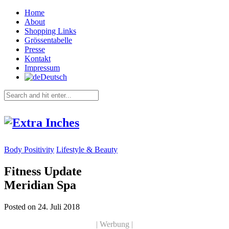
Home
About
Shopping Links
Grössentabelle
Presse
Kontakt
Impressum
Deutsch
Body Positivity
Lifestyle & Beauty
Fitness Update
Meridian Spa
Posted on 24. Juli 2018
| Werbung |