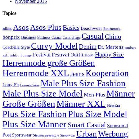
November 2015
Topics
Asos
Asos Plus
Basics
Beachwear
adidas
Birkenstock
Casual
Chino
bonprix
Business
Camouflage
Business Casual
Curvy Model
Denim
Dr. Martens
Coachella Style
engbers
Happy Size
Festival
Festival Outfit
H&M
xxl
Fashion Lounge
Herrenmode große Größen
Herrenmode XXL
Kooperation
Jeans
Male Plus Size Fashion
Long Fit
Lounge Wear
Male Plus Size Model
Männer
Men Plus
Große Größen
Männer XXL
NewEra
Plus Size Fashion
Plus Size Model
Plus Size Männer
Smart Casual
Sponsored
Urban
Werbung
Post
Sportswear
Stetson
streetstyle
Streetwear