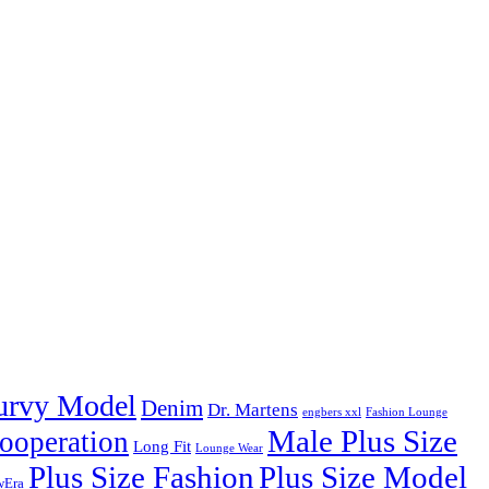
urvy Model
Denim
Dr. Martens
engbers xxl
Fashion Lounge
Male Plus Size
ooperation
Long Fit
Lounge Wear
Plus Size Fashion
Plus Size Model
wEra