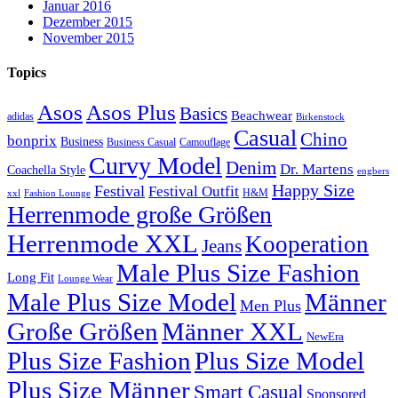
Januar 2016
Dezember 2015
November 2015
Topics
Asos
Asos Plus
Basics
Beachwear
adidas
Birkenstock
Casual
Chino
bonprix
Business
Camouflage
Business Casual
Curvy Model
Denim
Dr. Martens
Coachella Style
engbers
Happy Size
Festival
Festival Outfit
H&M
xxl
Fashion Lounge
Herrenmode große Größen
Herrenmode XXL
Kooperation
Jeans
Male Plus Size Fashion
Long Fit
Lounge Wear
Male Plus Size Model
Männer
Men Plus
Große Größen
Männer XXL
NewEra
Plus Size Fashion
Plus Size Model
Plus Size Männer
Smart Casual
Sponsored