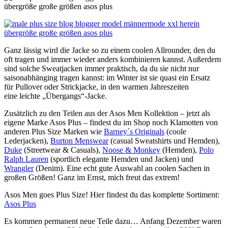
Ganz lässig wird die Jacke so zu einem coolen Allrounder, den du
oft tragen und immer wieder anders kombinieren kannst. Außerdem
sind solche Sweatjacken immer praktisch, da du sie nicht nur
saisonabhänging tragen kannst: im Winter ist sie quasi ein Ersatz
für Pullover oder Strickjacke, in den warmen Jahreszeiten
eine leichte „Übergangs“-Jacke.
Zusätzlich zu den Teilen aus der Asos Men Kollektion – jetzt als
eigene Marke Asos Plus – findest du im Shop noch Klamotten von
anderen Plus Size Marken wie
Barney´s Originals
(coole
Lederjacken),
Burton Menswear
(casual Sweatshirts und Hemden),
Duke
(Streetwear & Casuals),
Noose & Monkey
(Hemden),
Polo
Ralph Lauren
(sportlich elegante Hemden und Jacken) und
Wrangler
(Denim). Eine echt gute Auswahl an coolen Sachen in
großen Größen! Ganz im Ernst, mich freut das extrem!
Asos Men goes Plus Size! Hier findest du das komplette Sortiment:
Asos Plus
Es kommen permanent neue Teile dazu… Anfang Dezember waren