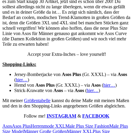
es zum Start knapp 30 Artikel, jetzt sind es schon über 200! Du
solltest allerdings nicht zu lange überlegen, wenn dir etwas gefällt
und es in deiner Größe da ist… Es zeigt sich nämlich, dass der
Bedarf an coolen, modischen Trend-Klamotten in großen Größen da
ist, denn die Größen 3XL und 4XL sind bei manchen Stücken ganz
schnell vergriffen! Wir können also hoffen, dass die neue Plus Size
Linie von Asos für Männer genauso gut ankommt wie Asos Curve
(die Damen Kollektion in großen Größen) und wir noch viel mehr
Teile zu erwarten haben!
Accept your Extra-Inches – love yourself!
Shopping-Links:
Jersey-Bomberjacke von
Asos Plus
(Gr. XXXL) – via
Asos
(
hier…
)
Hemd von
Asos Plus
(Gr. XXXL) – via
Asos
(
hier…
)
Strick-Krawatte von
Asos
– via
Asos
(
hier…
)
Mit meiner
Größentabelle
kannst du deine Maße mit meinen Maßen
und den in den Shopping-Links angegebenen Größen abgleichen.
Follow me!
INSTAGRAM
&
FACEBOOK
Asos
Asos Plus
Herrenmode XXL
Male Plus Size Fashion
Male Plus
Size Model
Männer Große Größen
Männer XXL
Plus Size