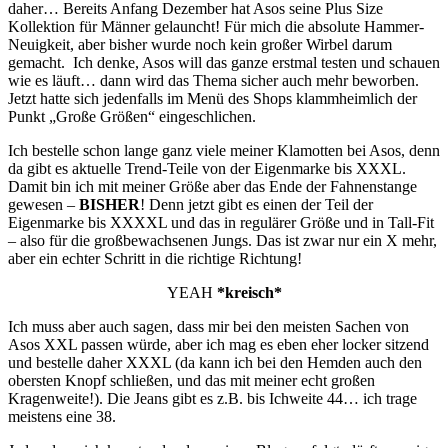
daher… Bereits Anfang Dezember hat Asos seine Plus Size
Kollektion für Männer gelauncht! Für mich die absolute Hammer-
Neuigkeit, aber bisher wurde noch kein großer Wirbel darum
gemacht. Ich denke, Asos will das ganze erstmal testen und schauen
wie es läuft… dann wird das Thema sicher auch mehr beworben.
Jetzt hatte sich jedenfalls im Menü des Shops klammheimlich der
Punkt „Große Größen“ eingeschlichen.
Ich bestelle schon lange ganz viele meiner Klamotten bei Asos, denn
da gibt es aktuelle Trend-Teile von der Eigenmarke bis XXXL.
Damit bin ich mit meiner Größe aber das Ende der Fahnenstange
gewesen –
BISHER
! Denn jetzt gibt es einen der Teil der
Eigenmarke bis XXXXL und das in regulärer Größe und in Tall-Fit
– also für die großbewachsenen Jungs. Das ist zwar nur ein X mehr,
aber ein echter Schritt in die richtige Richtung!
YEAH
*kreisch*
Ich muss aber auch sagen, dass mir bei den meisten Sachen von
Asos XXL passen würde, aber ich mag es eben eher locker sitzend
und bestelle daher XXXL (da kann ich bei den Hemden auch den
obersten Knopf schließen, und das mit meiner echt großen
Kragenweite!). Die Jeans gibt es z.B. bis Ichweite 44… ich trage
meistens eine 38.