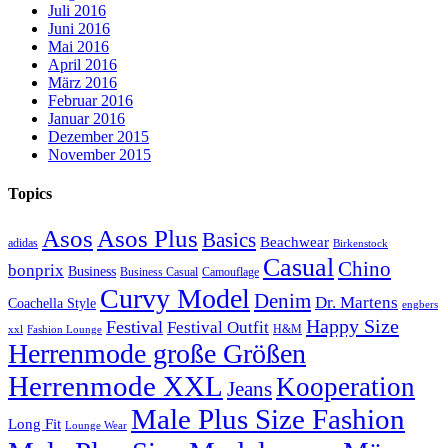
Juli 2016
Juni 2016
Mai 2016
April 2016
März 2016
Februar 2016
Januar 2016
Dezember 2015
November 2015
Topics
Asos
Asos Plus
Basics
Beachwear
adidas
Birkenstock
Casual
Chino
bonprix
Business
Camouflage
Business Casual
Curvy Model
Denim
Dr. Martens
Coachella Style
engbers
Happy Size
Festival
Festival Outfit
H&M
xxl
Fashion Lounge
Herrenmode große Größen
Herrenmode XXL
Kooperation
Jeans
Male Plus Size Fashion
Long Fit
Lounge Wear