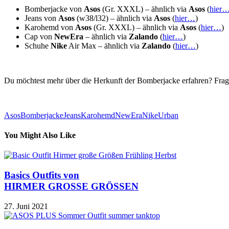
Bomberjacke von
Asos
(Gr. XXXL) – ähnlich via
Asos
(
hier
Jeans von
Asos
(w38/l32) – ähnlich via
Asos
(
hier…
)
Karohemd von
Asos
(Gr. XXXL) – ähnlich via
Asos
(
hier…
)
Cap von
NewEra
– ähnlich via
Zalando
(
hier…
)
Schuhe
Nike
Air Max – ähnlich via
Zalando
(
hier…
)
Du möchtest mehr über die Herkunft der Bomberjacke erfahren? Frag
Asos
Bomberjacke
Jeans
Karohemd
NewEra
Nike
Urban
You Might Also Like
Basics Outfits von
HIRMER GROSSE GRÖSSEN
27. Juni 2021