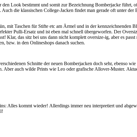
er den Look bestimmt und somit zur Bezeichnung Bomberjacke führt, oft
 etc. Auch die klassischen College-Jacken findet man gerade oft unter 
 Grün, mit Taschen für Stifte etc am Ärmel und in der kennzeichnenden 
perfekter Pulli-Ersatz und ist eben mal schnell übergeworfen. Der Overs
! Klar, das sitz bei uns dann nicht komplett oversize-ig, aber es passt 
gen, bzw. in den Onlineshops danach suchen.
erschiedenen Schnitte der neuen Bomberjacken doch sehr, ebenso wie 
ien. Aber auch wilde Prints wie Leo oder grafische Allover-Muster. Aktu
ns: Alles kommt wieder! Allerdings immer neu interpretiert und abgew
l!