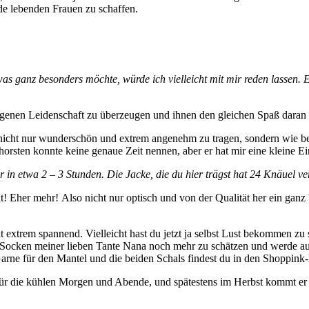
de lebenden Frauen zu schaffen.
etwas ganz besonders möchte, würde ich vielleicht mit mir reden lassen. 
genen Leidenschaft zu überzeugen und ihnen den gleichen Spaß daran zu
 nicht nur wunderschön und extrem angenehm zu tragen, sondern wie ber
 Thorsten konnte keine genaue Zeit nennen, aber er hat mir eine kleine 
r in etwa 2 – 3 Stunden. Die Jacke, die du hier trägst hat 24 Knäuel ve
er mehr! Also nicht nur optisch und von der Qualität her ein ganz b
t extrem spannend. Vielleicht hast du jetzt ja selbst Lust bekommen zu s
ten Socken meiner lieben Tante Nana noch mehr zu schätzen und werde au
Garne für den Mantel und die beiden Schals findest du in den Shoppink
l für die kühlen Morgen und Abende, und spätestens im Herbst kommt er 