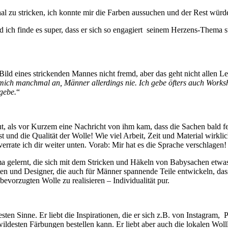
al zu stricken, ich konnte mir die Farben aussuchen und der Rest wür
und ich finde es super, dass er sich so engagiert seinem Herzens-Them
as Bild eines strickenden Mannes nicht fremd, aber das geht nicht allen
 mich manchmal an, Männer allerdings nie. Ich gebe öfters auch Works
gebe.
“
t, als vor Kurzem eine Nachricht von ihm kam, dass die Sachen bald fe
st und die Qualität der Wolle! Wie viel Arbeit, Zeit und Material wirk
errate ich dir weiter unten. Vorab: Mir hat es die Sprache verschlagen!
ma gelernt, die sich mit dem Stricken und Häkeln von Babysachen etwas 
itäten und Designer, die auch für Männer spannende Teile entwickeln, d
evorzugten Wolle zu realisieren – Individualität pur.
besten Sinne. Er liebt die Inspirationen, die er sich z.B. von Instagram
ldesten Färbungen bestellen kann. Er liebt aber auch die lokalen Woll