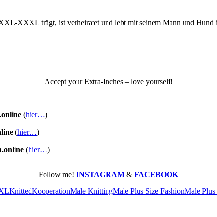
n XXL-XXXL trägt, ist verheiratet und lebt mit seinem Mann und Hund i
Accept your Extra-Inches – love yourself!
.online
(
hier…
)
line
(
hier…
)
n.online
(
hier…
)
Follow me!
INSTAGRAM
&
FACEBOOK
XXL
Knitted
Kooperation
Male Knitting
Male Plus Size Fashion
Male Plus