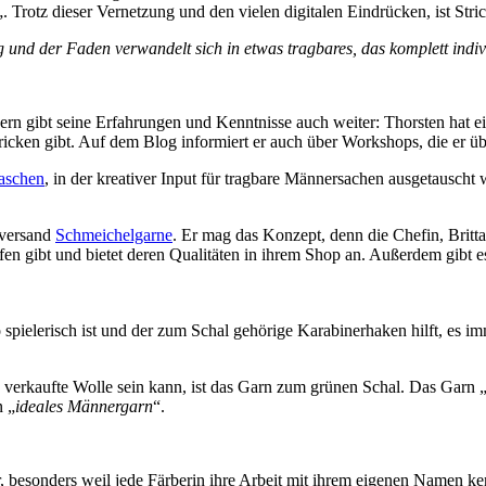
„. Trotz dieser Vernetzung und den vielen digitalen Eindrücken, ist Stri
nd der Faden verwandelt sich in etwas tragbares, das komplett individ
ndern gibt seine Erfahrungen und Kenntnisse auch weiter: Thorsten hat 
cken gibt. Auf dem Blog informiert er auch über Workshops, die er über
aschen
, in der kreativer Input für tragbare Männersachen ausgetausch
lversand
Schmeichelgarne
. Er mag das Konzept, denn die Chefin, Britt
fen gibt und bietet deren Qualitäten in ihrem Shop an. Außerdem gibt
 spielerisch ist und der zum Schal gehörige Karabinerhaken hilft, es 
verkaufte Wolle sein kann, ist das Garn zum grünen Schal. Das Garn 
n „
ideales Männergarn
“.
 besonders weil jede Färberin ihre Arbeit mit ihrem eigenen Namen ken