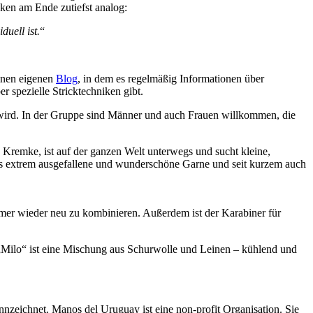
cken am Ende zutiefst analog:
uell ist.
“
einen eigenen
Blog
, in dem es regelmäßig Informationen über
 spezielle Stricktechniken gibt.
t wird. In der Gruppe sind Männer und auch Frauen willkommen, die
a Kremke, ist auf der ganzen Welt unterwegs und sucht kleine,
 es extrem ausgefallene und wunderschöne Garne und seit kurzem auch
immer wieder neu zu kombinieren. Außerdem ist der Karabiner für
„Milo“ ist eine Mischung aus Schurwolle und Leinen – kühlend und
nzeichnet. Manos del Uruguay ist eine non-profit Organisation. Sie