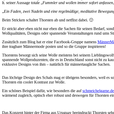
lt. seiner Aussage totale „
Fummler und wollen immer sofort anfassen
„
Ein Faden, zwei Nadeln und eine regelmäßige, meditative Bewegung u
Beim Stricken schaltet Thorsten ab und netflixt dabei. 🙂
Er strickt aber eben nicht nur eben die Sachen für seinen Bedarf, so
Wollqualitäten, Designs oder spannende Veranstaltungen rund ums Stri
Zusätzlich zum Blog hat er eine Facebook-Gruppe namens
MännerM
ihre tragbare Männermode posten und so die Gruppe inspirieren!
Thorstens besorgt sich seine Wolle meistens bei seinem Lieblingswol
spannende Wollproduzenten, die es in Deutschland sonst nicht zu kau
exklusive Designs von ihm – natürlich für männertaugliche Sachen.
Das löchrige Design des Schals mag er übrigens besonders, weil es so
Thorsten ein cooler Kontrast zur Wolle.
Ein schönes Beispiel dafür, wie besonders die auf
schmeichelgarne.de
wärmend zugleich, optisch eher robust und deswegen für Thorsten ei
Das Konzept hinter der Firma aus Uruguay beeindruckt Thorsten sehr,