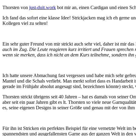
Thorsten von
just-duit.work
bot mir an, einen Cardigan und einen Sch
Ich fand das sofort eine klasse Idee! Strickjacken mag ich eh gerne 
Kollegen viel zu selten!
Ein sehr guter Freund von mir strickt auch sehr viel, daher ist mir d
auch im Zug. Die Leute reagieren kurz irritiert und Frauen sprechen
wenn sie merken, dass ich nicht an dem Kurs teilnehme, sondern ihn 
Ich hatte unsere Abmachung fast vergessen und habe mich sehr gefreu
Mantel und die Schals verliebt. Man merkt sofort dass es Handarbeit i
gerade im Frühjahr absolut angesagt sind, bezeichnen könnte) steckt, v
Thorsten strickt übrigens seit 40 Jahren – hat es damals von seiner O
aber seit ein paar Jahren gibt es lt. Thorsten so viele neue Garnqual
es, seine eigenen Designs in seiner Größe und genau mit der von ihm b
Für ihn ist Stricken ein perfektes Beispiel für eine vernetzte Welt im 
spannendsten und ausgefallensten Garne aus der ganzen Welt in den wi