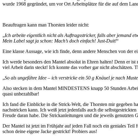
wurde 1968 gegründet, um vor Ort Arbeitsplätze für die auf dem Lan
Beauftragen kann man Thorsten leider nicht:
„
Ich arbeite eigentlich nicht als Auftragsstricker, falls aber jemand 
Mein Label sagt ja schon: Mach’s doch einfach! Just-Duit!
“
Eine klasse Aussage, wie ich finde, denn andere Menschen von der ei
Ich werde besonders den Mantel absolut in Ehren halten! Denn er ist
viel Arbeit darin steckt! Ich konnte das vorher gar nicht abschätzen.
„
So als ungefähre Idee – ich verstricke ein 50 g Knäuel je nach Muste
Also stecken in dem Mantel MINDESTENS knapp 50 Stunden Arbeit! Eh
quasi unbezahlbar!
Ich fand die Einblicke in die Strick-Welt, die Thorsten mir gegeben ha
nachstricken kann. Ich weiß jetzt jedenfalls auch die selbstgestrick
Freude daran habe. Die Strickanleitungen und die jeweils genutzten 
Der Mantel ist jetzt im Frühjahr auf jeden Fall noch ein geniales Tei
schon deine eigene Jacke gestrickt! Probiers aus!