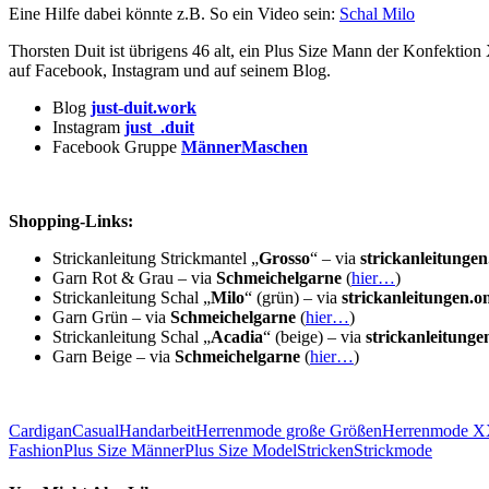
Eine Hilfe dabei könnte z.B. So ein Video sein:
Schal Milo
Thorsten Duit ist übrigens 46 alt, ein Plus Size Mann der Konfektio
auf Facebook, Instagram und auf seinem Blog.
Blog
just-duit.work
Instagram
just_.duit
Facebook Gruppe
MännerMaschen
Shopping-Links:
Strickanleitung Strickmantel „
Grosso
“ – via
strickanleitungen
Garn Rot & Grau – via
Schmeichelgarne
(
hier…
)
Strickanleitung Schal „
Milo
“ (grün) – via
strickanleitungen.on
Garn Grün – via
Schmeichelgarne
(
hier…
)
Strickanleitung Schal „
Acadia
“ (beige) – via
strickanleitunge
Garn Beige – via
Schmeichelgarne
(
hier…
)
Cardigan
Casual
Handarbeit
Herrenmode große Größen
Herrenmode 
Fashion
Plus Size Männer
Plus Size Model
Stricken
Strickmode