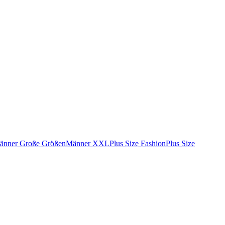
änner Große Größen
Männer XXL
Plus Size Fashion
Plus Size