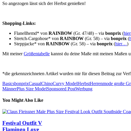
So angezogen lässt sich der Herbst genießen!
Shopping-Links:
Flanellhemd* von
RAINBOW
(Gr. 47/48) – via
bonprix
(
hie
Stretch-Cargohose* von
RAINBOW
(Gr. 58) – via
bonprix
(
Steppjacke* von
RAINBOW
(Gr. 58) – via
bonprix
(
hier…
)
Mit meiner
Größentabelle
kannst du deine Maße mit meinen Maßen u
*die gekennzeichneten Artikel wurden mir für diesen Beitrag zur Verf
Basics
bonprix
Casual
Chino
Curvy Model
Herbst
Herrenmode große G
Männer
Plus Size Model
Sponsored Post
Werbung
You Might Also Like
Festival Outfit V
Flamingo Love