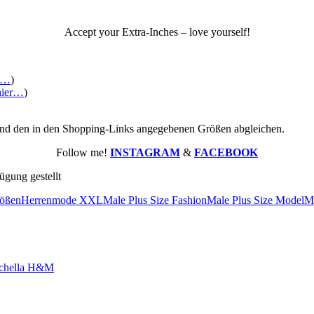
Accept your Extra-Inches – love yourself!
r…
)
hier…
)
nd den in den Shopping-Links angegebenen Größen abgleichen.
Follow me!
INSTAGRAM
&
FACEBOOK
ügung gestellt
rößen
Herrenmode XXL
Male Plus Size Fashion
Male Plus Size Model
M