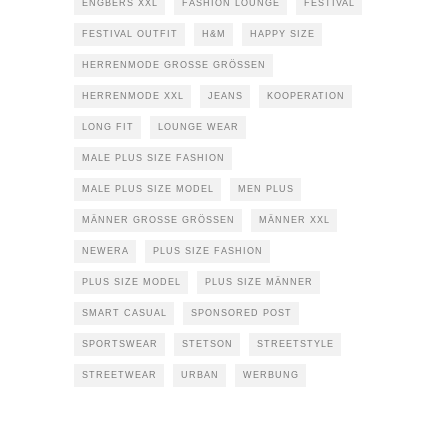
ENGBERS XXL
FASHION LOUNGE
FESTIVAL
FESTIVAL OUTFIT
H&M
HAPPY SIZE
HERRENMODE GROSSE GRÖSSEN
HERRENMODE XXL
JEANS
KOOPERATION
LONG FIT
LOUNGE WEAR
MALE PLUS SIZE FASHION
MALE PLUS SIZE MODEL
MEN PLUS
MÄNNER GROSSE GRÖSSEN
MÄNNER XXL
NEWERA
PLUS SIZE FASHION
PLUS SIZE MODEL
PLUS SIZE MÄNNER
SMART CASUAL
SPONSORED POST
SPORTSWEAR
STETSON
STREETSTYLE
STREETWEAR
URBAN
WERBUNG