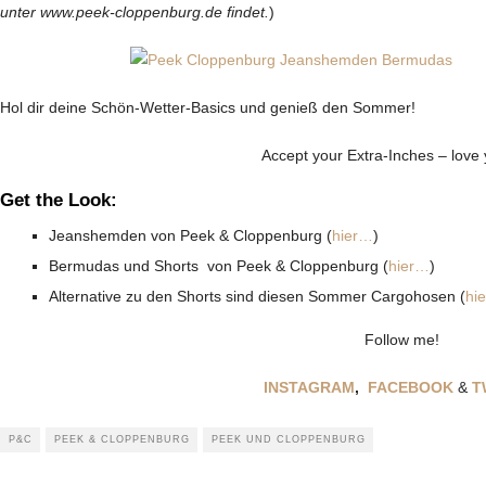
unter www.peek-cloppenburg.de findet.
)
Hol dir deine Schön-Wetter-Basics und genieß den Sommer!
Accept your Extra-Inches – love 
Get the Look:
Jeanshemden von Peek & Cloppenburg (
hier…
)
Bermudas und Shorts von Peek & Cloppenburg (
hier…
)
Alternative zu den Shorts sind diesen Sommer Cargohosen (
hi
Follow me!
INSTAGRAM
,
FACEBOOK
&
T
P&C
PEEK & CLOPPENBURG
PEEK UND CLOPPENBURG