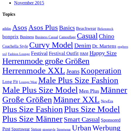
November 2015
Topics
Asos
Asos Plus
Basics
Beachwear
adidas
Birkenstock
Casual
Chino
bonprix
Business
Camouflage
Business Casual
Curvy Model
Denim
Dr. Martens
Coachella Style
engbers
Happy Size
Festival
Festival Outfit
H&M
xxl
Fashion Lounge
Herrenmode große Größen
Herrenmode XXL
Kooperation
Jeans
Male Plus Size Fashion
Long Fit
Lounge Wear
Male Plus Size Model
Männer
Men Plus
Große Größen
Männer XXL
NewEra
Plus Size Fashion
Plus Size Model
Plus Size Männer
Smart Casual
Sponsored
Urban
Werbung
Post
Sportswear
Stetson
streetstyle
Streetwear