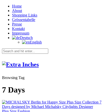
Home
About
Shopping Links
Grössentabelle
Presse
Kontakt
Impressum
Deutsch
English
Browsing Tag
7 Days
Plus Size Fashion