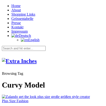
Home
About
Shopping Links
Grössentabelle
Presse
Kontakt
Impressum
Deutsch
English
Browsing Tag
Curvy Model
Plus Size Fashion