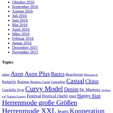
Oktober 2016
September 2016
August 2016
Juli 2016
Juni 2016
Mai 2016
April 2016
März 2016
Februar 2016
Januar 2016
Dezember 2015
November 2015
Topics
Asos
Asos Plus
Basics
Beachwear
adidas
Birkenstock
Casual
Chino
bonprix
Business
Camouflage
Business Casual
Curvy Model
Denim
Dr. Martens
Coachella Style
engbers
Happy Size
Festival
Festival Outfit
H&M
xxl
Fashion Lounge
Herrenmode große Größen
Herrenmode XXL
Kooperation
Jeans