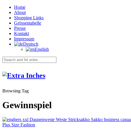
Home
About
Shopping Links
Grössentabelle
Presse
Kontakt
Impressum
Deutsch
English
Browsing Tag
Gewinnspiel
Plus Size Fashion