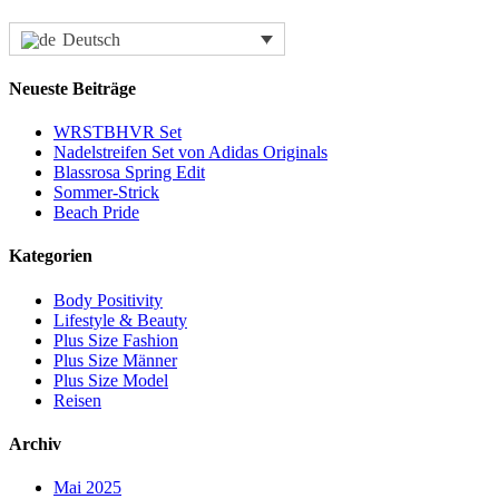
Deutsch
Neueste Beiträge
WRSTBHVR Set
Nadelstreifen Set von Adidas Originals
Blassrosa Spring Edit
Sommer-Strick
Beach Pride
Kategorien
Body Positivity
Lifestyle & Beauty
Plus Size Fashion
Plus Size Männer
Plus Size Model
Reisen
Archiv
Mai 2025