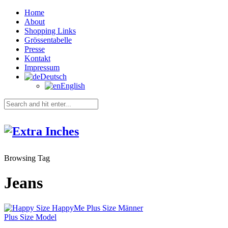
Home
About
Shopping Links
Grössentabelle
Presse
Kontakt
Impressum
Deutsch
English
Browsing Tag
Jeans
Plus Size Model