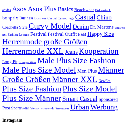
Asos
Asos Plus
Basics
Beachwear
adidas
Birkenstock
Casual
Chino
bonprix
Business
Camouflage
Business Casual
Curvy Model
Denim
Dr. Martens
Coachella Style
engbers
Happy Size
Festival
Festival Outfit
H&M
xxl
Fashion Lounge
Herrenmode große Größen
Herrenmode XXL
Kooperation
Jeans
Male Plus Size Fashion
Long Fit
Lounge Wear
Male Plus Size Model
Männer
Men Plus
Große Größen
Männer XXL
NewEra
Plus Size Fashion
Plus Size Model
Plus Size Männer
Smart Casual
Sponsored
Urban
Werbung
Post
Sportswear
Stetson
streetstyle
Streetwear
Instagram