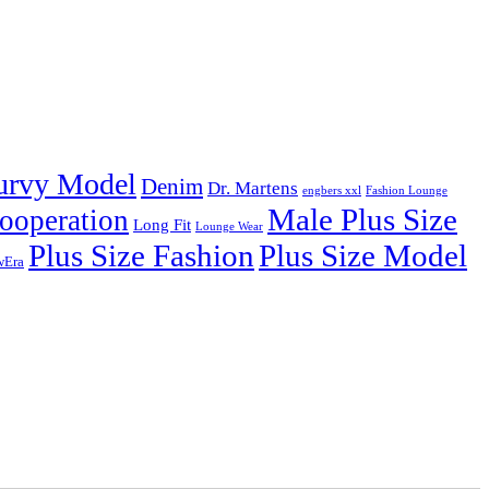
urvy Model
Denim
Dr. Martens
engbers xxl
Fashion Lounge
Male Plus Size
ooperation
Long Fit
Lounge Wear
Plus Size Fashion
Plus Size Model
wEra