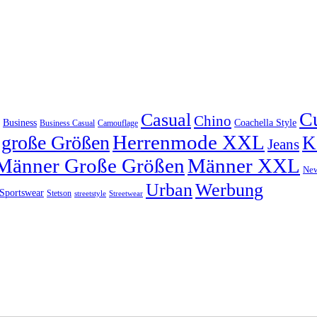
C
Casual
Chino
Coachella Style
Business
Camouflage
Business Casual
Herrenmode XXL
große Größen
K
Jeans
Männer Große Größen
Männer XXL
Ne
Urban
Werbung
Sportswear
Stetson
streetstyle
Streetwear