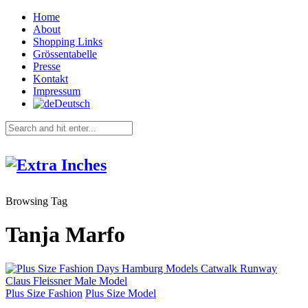
Home
About
Shopping Links
Grössentabelle
Presse
Kontakt
Impressum
Deutsch
Browsing Tag
Tanja Marfo
Plus Size Fashion
Plus Size Model