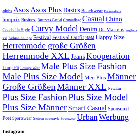
Asos
Asos Plus
Basics
Beachwear
adidas
Birkenstock
Casual
Chino
bonprix
Business
Camouflage
Business Casual
Curvy Model
Denim
Dr. Martens
Coachella Style
engbers
Happy Size
Festival
Festival Outfit
H&M
xxl
Fashion Lounge
Herrenmode große Größen
Herrenmode XXL
Kooperation
Jeans
Male Plus Size Fashion
Long Fit
Lounge Wear
Male Plus Size Model
Männer
Men Plus
Große Größen
Männer XXL
NewEra
Plus Size Fashion
Plus Size Model
Plus Size Männer
Smart Casual
Sponsored
Urban
Werbung
Post
Sportswear
Stetson
streetstyle
Streetwear
Instagram