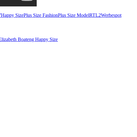
7
Happy Size
Plus Size Fashion
Plus Size Model
RTL2
Werbespot