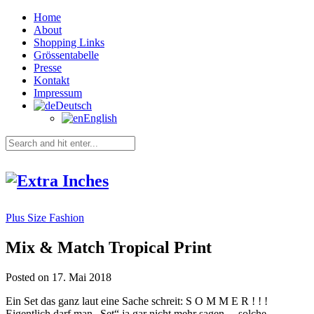
Home
About
Shopping Links
Grössentabelle
Presse
Kontakt
Impressum
Deutsch
English
Plus Size Fashion
Mix & Match Tropical Print
Posted on 17. Mai 2018
Ein Set das ganz laut eine Sache schreit: S O M M E R ! ! !
Eigentlich darf man „Set“ ja gar nicht mehr sagen… solche