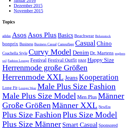
Januar 2016
Dezember 2015
November 2015
Topics
Asos
Asos Plus
Basics
Beachwear
adidas
Birkenstock
Casual
Chino
bonprix
Business
Camouflage
Business Casual
Curvy Model
Denim
Dr. Martens
Coachella Style
engbers
Happy Size
Festival
Festival Outfit
H&M
xxl
Fashion Lounge
Herrenmode große Größen
Herrenmode XXL
Kooperation
Jeans
Male Plus Size Fashion
Long Fit
Lounge Wear
Male Plus Size Model
Männer
Men Plus
Große Größen
Männer XXL
NewEra
Plus Size Fashion
Plus Size Model
Plus Size Männer
Smart Casual
Sponsored