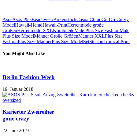
Asos
Asos Plus
Beachwear
Birkenstock
Casual
Chino
Co-Ord
Curvy
Model
Hawaii-Hemd
Hawaii-Print
Herrenmode große
Größen
Herrenmode XXL
Kombiteile
Male Plus Size Fashion
Male
Plus Size Model
Männer Große Größen
Männer XXL
Plus Size
Fashion
Plus Size Männer
Plus Size Model
Set
Stetson
Tropical Print
You Might Also Like
Berlin Fashion Week
19. Januar 2018
Karierter Zweireiher
gone crazy
22. Juni 2019