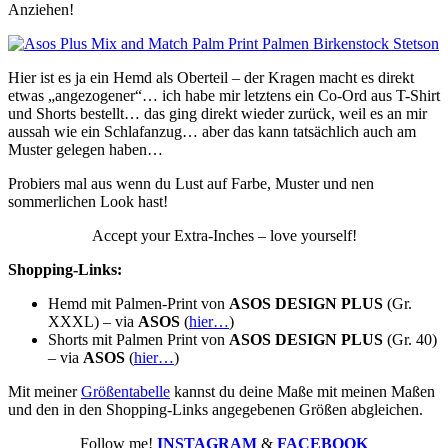
Anziehen!
Hier ist es ja ein Hemd als Oberteil – der Kragen macht es direkt
etwas „angezogener“… ich habe mir letztens ein Co-Ord aus T-Shirt
und Shorts bestellt… das ging direkt wieder zurück, weil es an mir
aussah wie ein Schlafanzug… aber das kann tatsächlich auch am
Muster gelegen haben…
Probiers mal aus wenn du Lust auf Farbe, Muster und nen
sommerlichen Look hast!
Accept your Extra-Inches – love yourself!
Shopping-Links:
Hemd mit Palmen-Print von
ASOS DESIGN PLUS
(Gr.
XXXL) – via
ASOS
(
hier…
)
Shorts mit Palmen Print von
ASOS DESIGN PLUS
(Gr. 40)
– via
ASOS
(
hier…
)
Mit meiner
Größentabelle
kannst du deine Maße mit meinen Maßen
und den in den Shopping-Links angegebenen Größen abgleichen.
Follow me!
INSTAGRAM
&
FACEBOOK