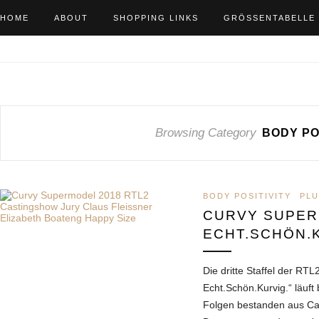
HOME
ABOUT
SHOPPING LINKS
GRÖSSENTABELLE
Browsing Category
BODY PO
BODY POSITIVITY
PLU
CURVY SUPE
ECHT.SCHÖN.
Die dritte Staffel der R
Echt.Schön.Kurvig.“ läuft 
Folgen bestanden aus Cast