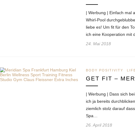
| Werbung | Einfach mal 
Whirl-Pool durchgeblubbe
liebe es! Um fit für den
ich eine Kooperation mi
24. Mai 2018
BODY POSITIVITY
LIF
GET FIT – ME
| Werbung | Dass sich bei
ich ja bereits durchblicken
ziemlich stolz darauf das
Spa…
26. April 2018