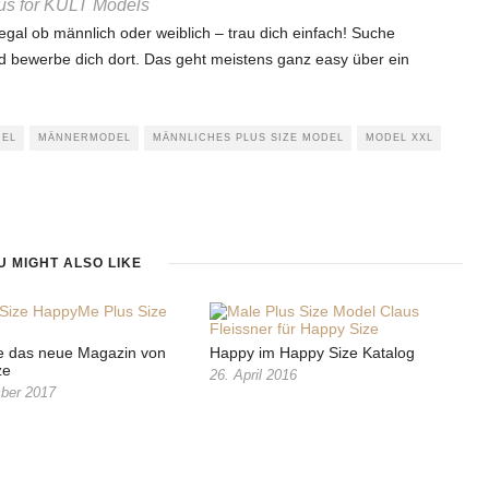
us for KULT Models
 egal ob männlich oder weiblich – trau dich einfach! Suche
d bewerbe dich dort. Das geht meistens ganz easy über ein
DEL
MÄNNERMODEL
MÄNNLICHES PLUS SIZE MODEL
MODEL XXL
U MIGHT ALSO LIKE
das neue Magazin von
Happy im Happy Size Katalog
ze
26. April 2016
ber 2017