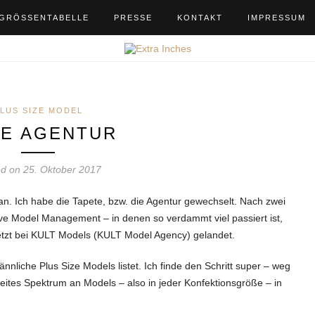
GRÖSSENTABELLE
PRESSE
KONTAKT
IMPRESSUM
LUS SIZE MODEL
E AGENTUR
d on 25. Oktober 2017
n. Ich habe die Tapete, bzw. die Agentur gewechselt. Nach zwei
rve Model Management – in denen so verdammt viel passiert ist,
 jetzt bei KULT Models (KULT Model Agency) gelandet.
nnliche Plus Size Models listet. Ich finde den Schritt super – weg
reites Spektrum an Models – also in jeder Konfektionsgröße – in