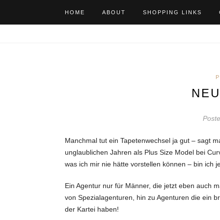
HOME
ABOUT
SHOPPING LINKS
P
NEU
Poste
Manchmal tut ein Tapetenwechsel ja gut – sagt ma
unglaublichen Jahren als Plus Size Model bei Cu
was ich mir nie hätte vorstellen können – bin ich
Ein Agentur nur für Männer, die jetzt eben auch mä
von Spezialagenturen, hin zu Agenturen die ein b
der Kartei haben!