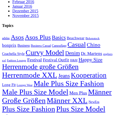
Februar 2016
Januar 2016
Dezember 2015
November 2015
Topics
Asos
Asos Plus
Basics
Beachwear
adidas
Birkenstock
Casual
Chino
bonprix
Business
Camouflage
Business Casual
Curvy Model
Denim
Dr. Martens
Coachella Style
engbers
Happy Size
Festival
Festival Outfit
H&M
xxl
Fashion Lounge
Herrenmode große Größen
Herrenmode XXL
Kooperation
Jeans
Male Plus Size Fashion
Long Fit
Lounge Wear
Male Plus Size Model
Männer
Men Plus
Große Größen
Männer XXL
NewEra
Plus Size Fashion
Plus Size Model