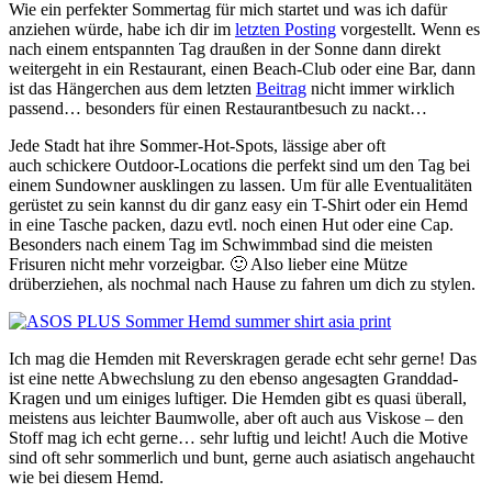
Wie ein perfekter Sommertag für mich startet und was ich dafür
anziehen würde, habe ich dir im
letzten Posting
vorgestellt. Wenn es
nach einem entspannten Tag draußen in der Sonne dann direkt
weitergeht in ein Restaurant, einen Beach-Club oder eine Bar, dann
ist das Hängerchen aus dem letzten
Beitrag
nicht immer wirklich
passend… besonders für einen Restaurantbesuch zu nackt…
Jede Stadt hat ihre Sommer-Hot-Spots, lässige aber oft
auch schickere Outdoor-Locations die perfekt sind um den Tag bei
einem Sundowner ausklingen zu lassen. Um für alle Eventualitäten
gerüstet zu sein kannst du dir ganz easy ein T-Shirt oder ein Hemd
in eine Tasche packen, dazu evtl. noch einen Hut oder eine Cap.
Besonders nach einem Tag im Schwimmbad sind die meisten
Frisuren nicht mehr vorzeigbar. 🙂 Also lieber eine Mütze
drüberziehen, als nochmal nach Hause zu fahren um dich zu stylen.
Ich mag die Hemden mit Reverskragen gerade echt sehr gerne! Das
ist eine nette Abwechslung zu den ebenso angesagten Granddad-
Kragen und um einiges luftiger. Die Hemden gibt es quasi überall,
meistens aus leichter Baumwolle, aber oft auch aus Viskose – den
Stoff mag ich echt gerne… sehr luftig und leicht! Auch die Motive
sind oft sehr sommerlich und bunt, gerne auch asiatisch angehaucht
wie bei diesem Hemd.