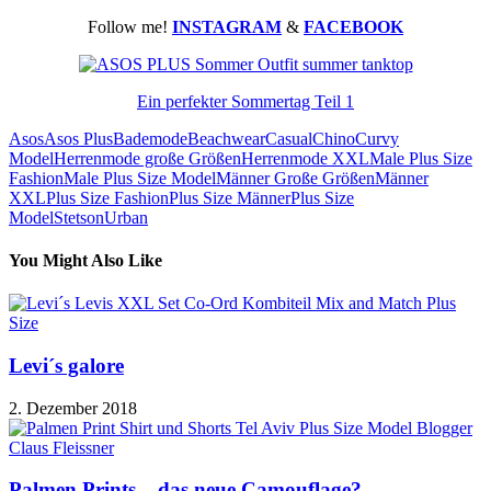
Follow me!
INSTAGRAM
&
FACEBOOK
Ein perfekter Sommertag Teil 1
Asos
Asos Plus
Bademode
Beachwear
Casual
Chino
Curvy
Model
Herrenmode große Größen
Herrenmode XXL
Male Plus Size
Fashion
Male Plus Size Model
Männer Große Größen
Männer
XXL
Plus Size Fashion
Plus Size Männer
Plus Size
Model
Stetson
Urban
You Might Also Like
Levi´s galore
2. Dezember 2018
Palmen Prints – das neue Camouflage?