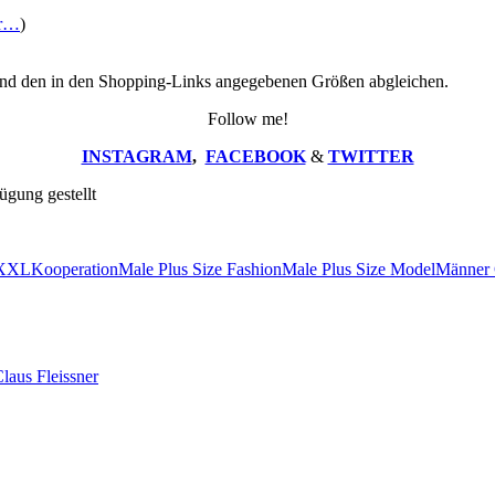
er…
)
nd den in den Shopping-Links angegebenen Größen abgleichen.
Follow me!
INSTAGRAM
,
FACEBOOK
&
TWITTER
ügung gestellt
 XXL
Kooperation
Male Plus Size Fashion
Male Plus Size Model
Männer 