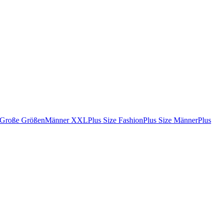
Große Größen
Männer XXL
Plus Size Fashion
Plus Size Männer
Plus