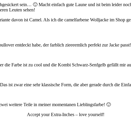
rchgesickert sein… 🙂 Macht einfach gute Laune und ist beim leider noch
deren Leuten sehen!
ariante davon ist Camel. Als ich die camelfarbene Wolljacke im Shop 
llover entdeckt habe, der farblich zieeeemlich perfekt zur Jacke pass
aber die Farbe ist zu cool und die Kombi Schwarz-Senfgelb gefällt mir a
 Das ist zwar eine sehr klassische Form, die aber gerade durch die Einf
 zwei weitere Teile in meiner momentanen Lieblingsfarbe! 🙂
Accept your Extra-Inches – love yourself!