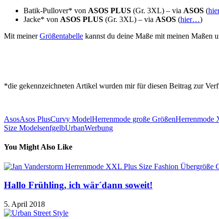
Batik-Pullover* von
ASOS PLUS
(Gr. 3XL) – via
ASOS
(
hi
Jacke* von
ASOS PLUS
(Gr. 3XL) – via
ASOS
(
hier…
)
Mit meiner
Größentabelle
kannst du deine Maße mit meinen Maßen u
*die gekennzeichneten Artikel wurden mir für diesen Beitrag zur Verf
Asos
Asos Plus
Curvy Model
Herrenmode große Größen
Herrenmode
Size Model
senfgelb
Urban
Werbung
You Might Also Like
Hallo Frühling, ich wär´dann soweit!
5. April 2018