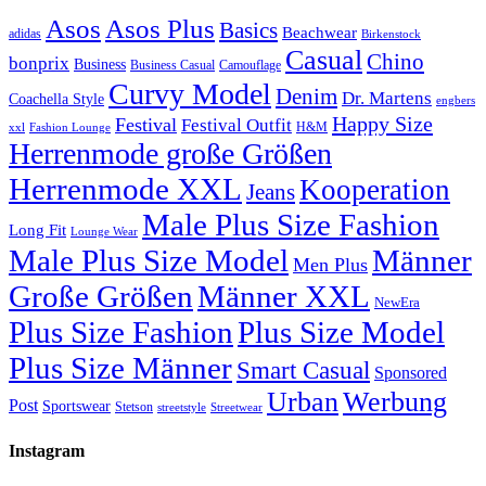
Asos
Asos Plus
Basics
Beachwear
adidas
Birkenstock
Casual
Chino
bonprix
Business
Camouflage
Business Casual
Curvy Model
Denim
Dr. Martens
Coachella Style
engbers
Happy Size
Festival
Festival Outfit
H&M
xxl
Fashion Lounge
Herrenmode große Größen
Herrenmode XXL
Kooperation
Jeans
Male Plus Size Fashion
Long Fit
Lounge Wear
Male Plus Size Model
Männer
Men Plus
Große Größen
Männer XXL
NewEra
Plus Size Fashion
Plus Size Model
Plus Size Männer
Smart Casual
Sponsored
Urban
Werbung
Post
Sportswear
Stetson
streetstyle
Streetwear
Instagram