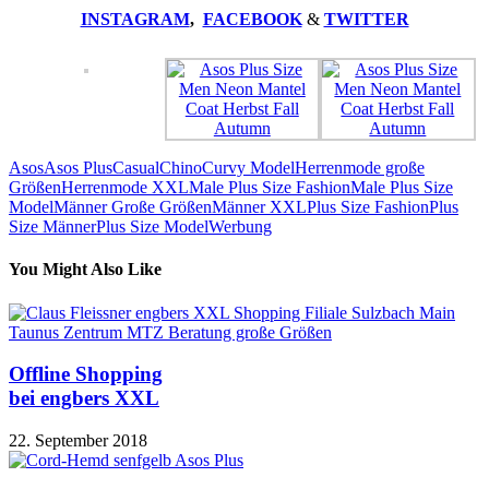
INSTAGRAM
,
FACEBOOK
&
TWITTER
Asos
Asos Plus
Casual
Chino
Curvy Model
Herrenmode große
Größen
Herrenmode XXL
Male Plus Size Fashion
Male Plus Size
Model
Männer Große Größen
Männer XXL
Plus Size Fashion
Plus
Size Männer
Plus Size Model
Werbung
You Might Also Like
Offline Shopping
bei engbers XXL
22. September 2018