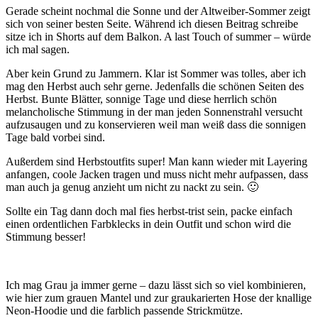
Gerade scheint nochmal die Sonne und der Altweiber-Sommer zeigt
sich von seiner besten Seite. Während ich diesen Beitrag schreibe
sitze ich in Shorts auf dem Balkon. A last Touch of summer – würde
ich mal sagen.
Aber kein Grund zu Jammern. Klar ist Sommer was tolles, aber ich
mag den Herbst auch sehr gerne. Jedenfalls die schönen Seiten des
Herbst. Bunte Blätter, sonnige Tage und diese herrlich schön
melancholische Stimmung in der man jeden Sonnenstrahl versucht
aufzusaugen und zu konservieren weil man weiß dass die sonnigen
Tage bald vorbei sind.
Außerdem sind Herbstoutfits super! Man kann wieder mit Layering
anfangen, coole Jacken tragen und muss nicht mehr aufpassen, dass
man auch ja genug anzieht um nicht zu nackt zu sein. 🙂
Sollte ein Tag dann doch mal fies herbst-trist sein, packe einfach
einen ordentlichen Farbklecks in dein Outfit und schon wird die
Stimmung besser!
Ich mag Grau ja immer gerne – dazu lässt sich so viel kombinieren,
wie hier zum grauen Mantel und zur graukarierten Hose der knallige
Neon-Hoodie und die farblich passende Strickmütze.