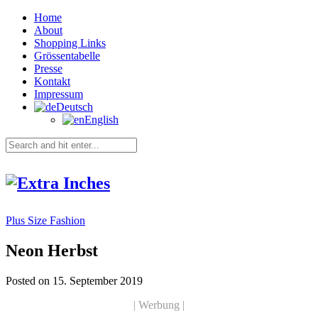
Home
About
Shopping Links
Grössentabelle
Presse
Kontakt
Impressum
Deutsch
English
Plus Size Fashion
Neon Herbst
Posted on 15. September 2019
| Werbung |