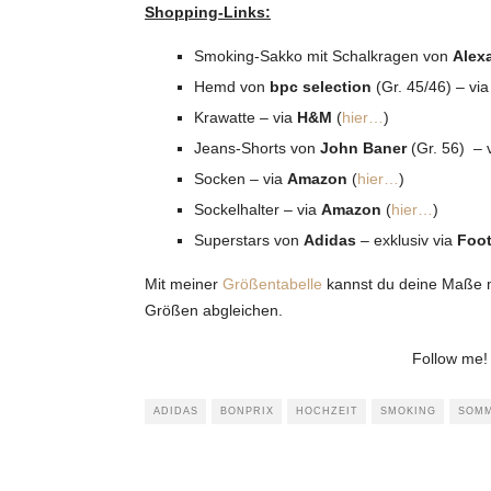
Shopping-Links:
Smoking-Sakko mit Schalkragen von
Alex
Hemd von
bpc selection
(Gr. 45/46) – vi
Krawatte – via
H&M
(
hier…
)
Jeans-Shorts von
John Baner
(Gr. 56) – 
Socken – via
Amazon
(
hier…
)
Sockelhalter – via
Amazon
(
hier…
)
Superstars von
Adidas
– exklusiv via
Foot
Mit meiner
Größentabelle
kannst du deine Maße 
Größen abgleichen.
Follow me
ADIDAS
BONPRIX
HOCHZEIT
SMOKING
SOMM