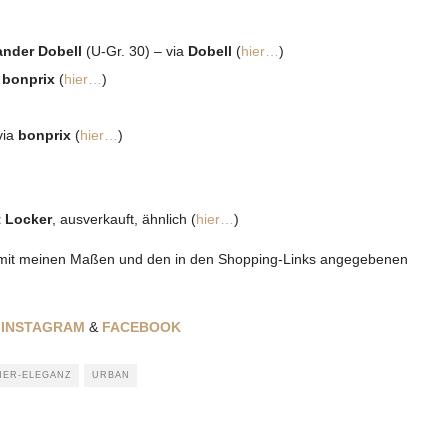
ander Dobell
(U-Gr. 30) – via
Dobell
(
hier…
)
a
bonprix
(
hier…
)
via
bonprix
(
hier…
)
 Locker
, ausverkauft, ähnlich (
hier…
)
mit meinen Maßen und den in den Shopping-Links angegebenen
!
INSTAGRAM
&
FACEBOOK
ER-ELEGANZ
URBAN