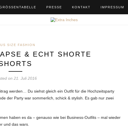
GRÖSSENTABELLE
PRESSE
KONTAKT
IMPRESSUM
LUS SIZE FASHION
RAPSE & ECHT SHORTE
SHORTS
ted on 21. Juli 2016
eitrag werden… Du siehst gleich ein Outfit für die Hochzeitsparty
de der Party war sommerlich, schick & stylish. Es gab nur zwei
men haben es da – genauso wie bei Business-Outfits – mal wieder
zer und das wars.