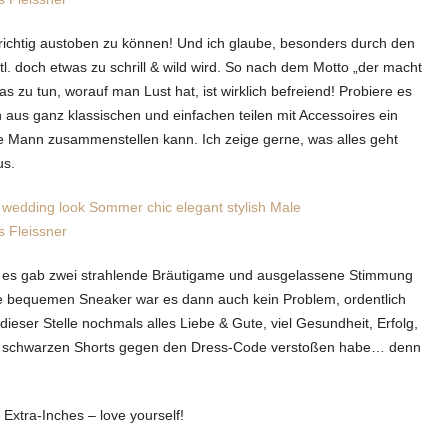
s richtig austoben zu können! Und ich glaube, besonders durch den
l. doch etwas zu schrill & wild wird. So nach dem Motto „der macht
zu tun, worauf man Lust hat, ist wirklich befreiend! Probiere es
 aus ganz klassischen und einfachen teilen mit Accessoires ein
ize Mann zusammenstellen kann. Ich zeige gerne, was alles geht
us.
ty, es gab zwei strahlende Bräutigame und ausgelassene Stimmung
die bequemen Sneaker war es dann auch kein Problem, ordentlich
eser Stelle nochmals alles Liebe & Gute, viel Gesundheit, Erfolg,
ner schwarzen Shorts gegen den Dress-Code verstoßen habe… denn
 Extra-Inches – love yourself!