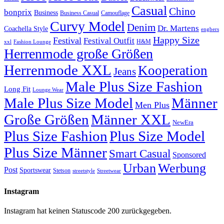
Casual
Chino
bonprix
Business
Camouflage
Business Casual
Curvy Model
Denim
Dr. Martens
Coachella Style
engbers
Happy Size
Festival
Festival Outfit
H&M
xxl
Fashion Lounge
Herrenmode große Größen
Herrenmode XXL
Kooperation
Jeans
Male Plus Size Fashion
Long Fit
Lounge Wear
Male Plus Size Model
Männer
Men Plus
Große Größen
Männer XXL
NewEra
Plus Size Fashion
Plus Size Model
Plus Size Männer
Smart Casual
Sponsored
Urban
Werbung
Post
Sportswear
Stetson
streetstyle
Streetwear
Instagram
Instagram hat keinen Statuscode 200 zurückgegeben.