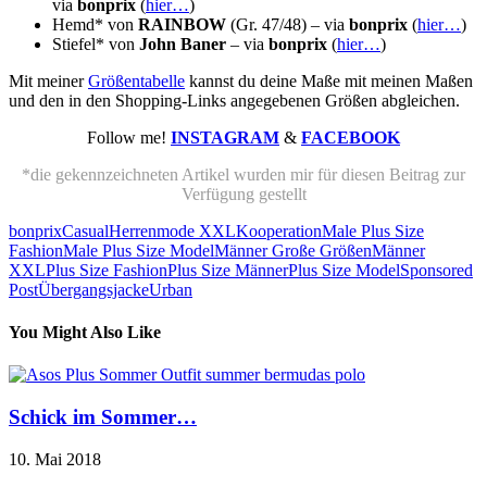
via
bonprix
(
hier…
)
Hemd* von
RAINBOW
(Gr. 47/48) – via
bonprix
(
hier…
)
Stiefel* von
John Baner
– via
bonprix
(
hier…
)
Mit meiner
Größentabelle
kannst du deine Maße mit meinen Maßen
und den in den Shopping-Links angegebenen Größen abgleichen.
Follow me!
INSTAGRAM
&
FACEBOOK
*die gekennzeichneten Artikel wurden mir für diesen Beitrag zur
Verfügung gestellt
bonprix
Casual
Herrenmode XXL
Kooperation
Male Plus Size
Fashion
Male Plus Size Model
Männer Große Größen
Männer
XXL
Plus Size Fashion
Plus Size Männer
Plus Size Model
Sponsored
Post
Übergangsjacke
Urban
You Might Also Like
Schick im Sommer…
10. Mai 2018