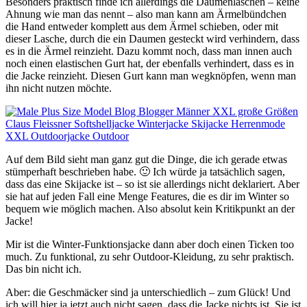
Besonders praktisch finde ich allerdings die Daumenlaschen – keine
Ahnung wie man das nennt – also man kann am Ärmelbündchen
die Hand entweder komplett aus dem Ärmel schieben, oder mit
dieser Lasche, durch die ein Daumen gesteckt wird verhindern, dass
es in die Ärmel reinzieht. Dazu kommt noch, dass man innen auch
noch einen elastischen Gurt hat, der ebenfalls verhindert, dass es in
die Jacke reinzieht. Diesen Gurt kann man wegknöpfen, wenn man
ihn nicht nutzen möchte.
Auf dem Bild sieht man ganz gut die Dinge, die ich gerade etwas
stümperhaft beschrieben habe. 🙂 Ich würde ja tatsächlich sagen,
dass das eine Skijacke ist – so ist sie allerdings nicht deklariert. Aber
sie hat auf jeden Fall eine Menge Features, die es dir im Winter so
bequem wie möglich machen. Also absolut kein Kritikpunkt an der
Jacke!
Mir ist die Winter-Funktionsjacke dann aber doch einen Ticken too
much. Zu funktional, zu sehr Outdoor-Kleidung, zu sehr praktisch.
Das bin nicht ich.
Aber: die Geschmäcker sind ja unterschiedlich – zum Glück! Und
ich will hier ja jetzt auch nicht sagen, dass die Jacke nichts ist. Sie ist