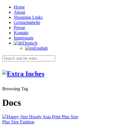
Home
About
Shopping Links
Grössentabelle
Presse
Kontakt
Impressum
Deutsch
English
Browsing Tag
Docs
Plus Size Fashion