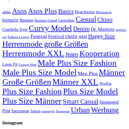
Asos
Asos Plus
Basics
Beachwear
adidas
Birkenstock
Casual
Chino
bonprix
Business
Camouflage
Business Casual
Curvy Model
Denim
Dr. Martens
Coachella Style
engbers
Happy Size
Festival
Festival Outfit
H&M
xxl
Fashion Lounge
Herrenmode große Größen
Herrenmode XXL
Kooperation
Jeans
Male Plus Size Fashion
Long Fit
Lounge Wear
Male Plus Size Model
Männer
Men Plus
Große Größen
Männer XXL
NewEra
Plus Size Fashion
Plus Size Model
Plus Size Männer
Smart Casual
Sponsored
Urban
Werbung
Post
Sportswear
Stetson
streetstyle
Streetwear
Instagram