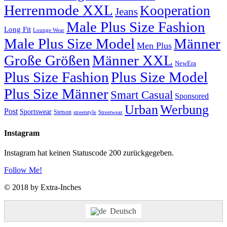
Herrenmode XXL
Kooperation
Jeans
Male Plus Size Fashion
Long Fit
Lounge Wear
Male Plus Size Model
Männer
Men Plus
Große Größen
Männer XXL
NewEra
Plus Size Fashion
Plus Size Model
Plus Size Männer
Smart Casual
Sponsored
Urban
Werbung
Post
Sportswear
Stetson
streetstyle
Streetwear
Instagram
Instagram hat keinen Statuscode 200 zurückgegeben.
Follow Me!
© 2018 by Extra-Inches
Deutsch