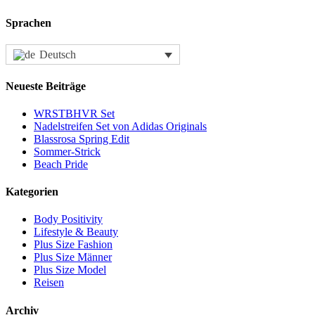
Sprachen
Deutsch
Neueste Beiträge
WRSTBHVR Set
Nadelstreifen Set von Adidas Originals
Blassrosa Spring Edit
Sommer-Strick
Beach Pride
Kategorien
Body Positivity
Lifestyle & Beauty
Plus Size Fashion
Plus Size Männer
Plus Size Model
Reisen
Archiv