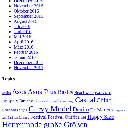
Dezember 2016
November 2016
Oktober 2016
September 2016
August 2016
Juli 2016
Juni 2016
Mai 2016
April 2016
März 2016
Februar 2016
Januar 2016
Dezember 2015
November 2015
Topics
Asos
Asos Plus
Basics
Beachwear
adidas
Birkenstock
Casual
Chino
bonprix
Business
Camouflage
Business Casual
Curvy Model
Denim
Dr. Martens
Coachella Style
engbers
Happy Size
Festival
Festival Outfit
H&M
xxl
Fashion Lounge
Herrenmode große Größen