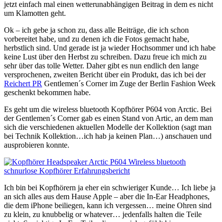
jetzt einfach mal einen wetterunabhängigen Beitrag in dem es nicht
um Klamotten geht.
Ok – ich gebe ja schon zu, dass alle Beiträge, die ich schon
vorbereitet habe, und zu denen ich die Fotos gemacht habe,
herbstlich sind. Und gerade ist ja wieder Hochsommer und ich habe
keine Lust über den Herbst zu schreiben. Dazu freue ich mich zu
sehr über das tolle Wetter. Daher gibt es nun endlich den lange
versprochenen, zweiten Bericht über ein Produkt, das ich bei der
Reichert PR
Gentlemen´s Corner im Zuge der Berlin Fashion Week
geschenkt bekommen habe.
Es geht um die wireless bluetooth Kopfhörer P604 von Arctic. Bei
der Gentlemen´s Corner gab es einen Stand von Artic, an dem man
sich die verschiedenen aktuellen Modelle der Kollektion (sagt man
bei Technik Kollektion…ich hab ja keinen Plan…) anschauen und
ausprobieren konnte.
Ich bin bei Kopfhörern ja eher ein schwieriger Kunde… Ich liebe ja
an sich alles aus dem Hause Apple – aber die In-Ear Headphones,
die dem iPhone beiliegen, kann ich vergessen… meine Ohren sind
zu klein, zu knubbelig or whatever… jedenfalls halten die Teile