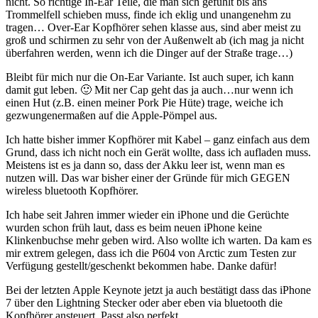
nicht. So richtige In-Ear Teile, die man sich gefühlt bis ans
Trommelfell schieben muss, finde ich eklig und unangenehm zu
tragen… Over-Ear Kopfhörer sehen klasse aus, sind aber meist zu
groß und schirmen zu sehr von der Außenwelt ab (ich mag ja nicht
überfahren werden, wenn ich die Dinger auf der Straße trage…)
Bleibt für mich nur die On-Ear Variante. Ist auch super, ich kann
damit gut leben. 🙂 Mit ner Cap geht das ja auch…nur wenn ich
einen Hut (z.B. einen meiner Pork Pie Hüte) trage, weiche ich
gezwungenermaßen auf die Apple-Pömpel aus.
Ich hatte bisher immer Kopfhörer mit Kabel – ganz einfach aus dem
Grund, dass ich nicht noch ein Gerät wollte, dass ich aufladen muss.
Meistens ist es ja dann so, dass der Akku leer ist, wenn man es
nutzen will. Das war bisher einer der Gründe für mich GEGEN
wireless bluetooth Kopfhörer.
Ich habe seit Jahren immer wieder ein iPhone und die Gerüchte
wurden schon früh laut, dass es beim neuen iPhone keine
Klinkenbuchse mehr geben wird. Also wollte ich warten. Da kam es
mir extrem gelegen, dass ich die P604 von Arctic zum Testen zur
Verfügung gestellt/geschenkt bekommen habe. Danke dafür!
Bei der letzten Apple Keynote jetzt ja auch bestätigt dass das iPhone
7 über den Lightning Stecker oder aber eben via bluetooth die
Kopfhörer ansteuert. Passt also perfekt.