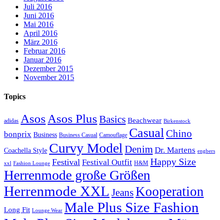
Juli 2016
Juni 2016
Mai 2016
April 2016
März 2016
Februar 2016
Januar 2016
Dezember 2015
November 2015
Topics
Asos
Asos Plus
Basics
Beachwear
adidas
Birkenstock
Casual
Chino
bonprix
Business
Camouflage
Business Casual
Curvy Model
Denim
Dr. Martens
Coachella Style
engbers
Happy Size
Festival
Festival Outfit
H&M
xxl
Fashion Lounge
Herrenmode große Größen
Herrenmode XXL
Kooperation
Jeans
Male Plus Size Fashion
Long Fit
Lounge Wear