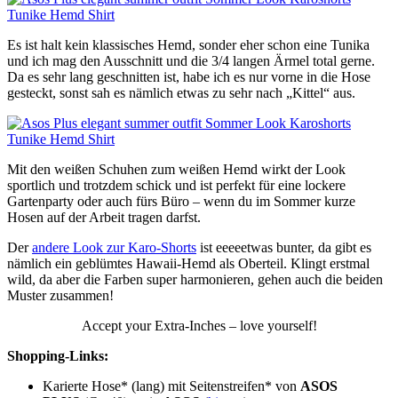
Es ist halt kein klassisches Hemd, sonder eher schon eine Tunika
und ich mag den Ausschnitt und die 3/4 langen Ärmel total gerne.
Da es sehr lang geschnitten ist, habe ich es nur vorne in die Hose
gesteckt, sonst sah es nämlich etwas zu sehr nach „Kittel“ aus.
Mit den weißen Schuhen zum weißen Hemd wirkt der Look
sportlich und trotzdem schick und ist perfekt für eine lockere
Gartenparty oder auch fürs Büro – wenn du im Sommer kurze
Hosen auf der Arbeit tragen darfst.
Der
andere Look zur Karo-Shorts
ist eeeeetwas bunter, da gibt es
nämlich ein geblümtes Hawaii-Hemd als Oberteil. Klingt erstmal
wild, da aber die Farben super harmonieren, gehen auch die beiden
Muster zusammen!
Accept your Extra-Inches – love yourself!
Shopping-Links:
Karierte Hose* (lang) mit Seitenstreifen* von
ASOS