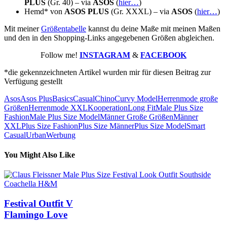
PLUS
(Gr. 40) – via
ASOS
(
hier…
)
Hemd* von
ASOS PLUS
(Gr. XXXL) – via
ASOS
(
hier…
)
Mit meiner
Größentabelle
kannst du deine Maße mit meinen Maßen
und den in den Shopping-Links angegebenen Größen abgleichen.
Follow me!
INSTAGRAM
&
FACEBOOK
*die gekennzeichneten Artikel wurden mir für diesen Beitrag zur
Verfügung gestellt
Asos
Asos Plus
Basics
Casual
Chino
Curvy Model
Herrenmode große
Größen
Herrenmode XXL
Kooperation
Long Fit
Male Plus Size
Fashion
Male Plus Size Model
Männer Große Größen
Männer
XXL
Plus Size Fashion
Plus Size Männer
Plus Size Model
Smart
Casual
Urban
Werbung
You Might Also Like
Festival Outfit V
Flamingo Love