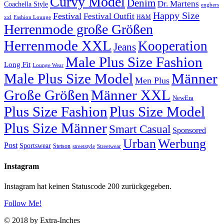
Curvy Model
Denim
Dr. Martens
Coachella Style
engbers
Happy Size
Festival
Festival Outfit
H&M
xxl
Fashion Lounge
Herrenmode große Größen
Herrenmode XXL
Kooperation
Jeans
Male Plus Size Fashion
Long Fit
Lounge Wear
Male Plus Size Model
Männer
Men Plus
Große Größen
Männer XXL
NewEra
Plus Size Fashion
Plus Size Model
Plus Size Männer
Smart Casual
Sponsored
Urban
Werbung
Post
Sportswear
Stetson
streetstyle
Streetwear
Instagram
Instagram hat keinen Statuscode 200 zurückgegeben.
Follow Me!
© 2018 by Extra-Inches