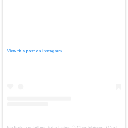
View this post on Instagram
Ein Beitrag geteilt von Extra Inches 😉 Claus Fleissner (@extra_inches_plussizeblog)