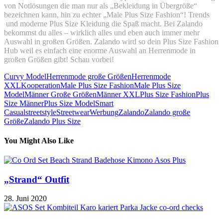
von Notlösungen die man nur als „Bekleidung in Übergröße“
bezeichnen kann, hin zu echter „Male Plus Size Fashion“! Trends
und moderne Plus Size Kleidung die Spaß macht. Bei Zalando
bekommst du alles – wirklich alles und eben auch immer mehr
Auswahl in großen Größen. Zalando wird so dein Plus Size Fashion
Hub weil es einfach eine enorme Auswahl an Herrenmode in
großen Größen gibt! Schau vorbei!
Curvy Model
Herrenmode große Größen
Herrenmode
XXL
Kooperation
Male Plus Size Fashion
Male Plus Size
Model
Männer Große Größen
Männer XXL
Plus Size Fashion
Plus
Size Männer
Plus Size Model
Smart
Casual
streetstyle
Streetwear
Werbung
Zalando
Zalando große
Größe
Zalando Plus Size
You Might Also Like
„Strand“ Outfit
28. Juni 2020