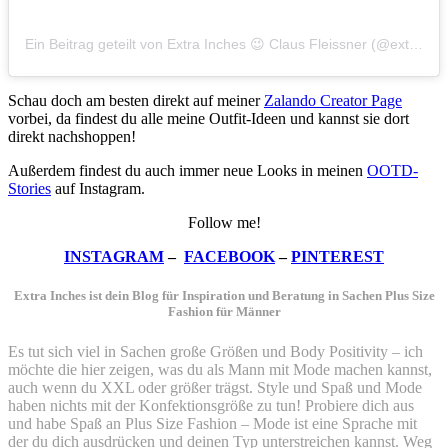
Ein Beitrag geteilt von Extra Inches 😉 Claus Fleissner (@extra_inches_plussizeblog)
Schau doch am besten direkt auf meiner
Zalando Creator Page
vorbei, da findest du alle meine Outfit-Ideen und kannst sie dort
direkt nachshoppen!
Außerdem findest du auch immer neue Looks in meinen
OOTD-
Stories
auf Instagram.
Follow me!
INSTAGRAM
–
FACEBOOK
–
PINTEREST
Extra Inches ist dein Blog für Inspiration und Beratung in Sachen Plus Size
Fashion für Männer
Es tut sich viel in Sachen große Größen und Body Positivity – ich
möchte die hier zeigen, was du als Mann mit Mode machen kannst,
auch wenn du XXL oder größer trägst. Style und Spaß und Mode
haben nichts mit der Konfektionsgröße zu tun! Probiere dich aus
und habe Spaß an Plus Size Fashion – Mode ist eine Sprache mit
der du dich ausdrücken und deinen Typ unterstreichen kannst. Weg