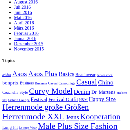
August 2016
Juli 2016
Juni 2016
Mai 2016
April 2016
März 2016
Februar 2016
Januar 2016
Dezember 2015
November 2015
Topics
Asos
Asos Plus
Basics
Beachwear
adidas
Birkenstock
Casual
Chino
bonprix
Business
Camouflage
Business Casual
Curvy Model
Denim
Dr. Martens
Coachella Style
engbers
Happy Size
Festival
Festival Outfit
H&M
xxl
Fashion Lounge
Herrenmode große Größen
Herrenmode XXL
Kooperation
Jeans
Male Plus Size Fashion
Long Fit
Lounge Wear