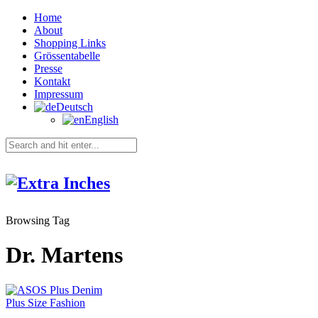
Home
About
Shopping Links
Grössentabelle
Presse
Kontakt
Impressum
Deutsch
English
Browsing Tag
Dr. Martens
Plus Size Fashion