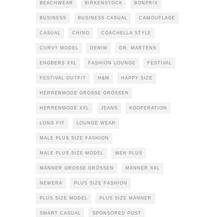
BEACHWEAR
BIRKENSTOCK
BONPRIX
BUSINESS
BUSINESS CASUAL
CAMOUFLAGE
CASUAL
CHINO
COACHELLA STYLE
CURVY MODEL
DENIM
DR. MARTENS
ENGBERS XXL
FASHION LOUNGE
FESTIVAL
FESTIVAL OUTFIT
H&M
HAPPY SIZE
HERRENMODE GROSSE GRÖSSEN
HERRENMODE XXL
JEANS
KOOPERATION
LONG FIT
LOUNGE WEAR
MALE PLUS SIZE FASHION
MALE PLUS SIZE MODEL
MEN PLUS
MÄNNER GROSSE GRÖSSEN
MÄNNER XXL
NEWERA
PLUS SIZE FASHION
PLUS SIZE MODEL
PLUS SIZE MÄNNER
SMART CASUAL
SPONSORED POST