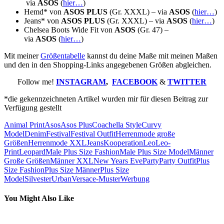
via
ASOS
(
hier…
)
Hemd* von
ASOS PLUS
(Gr. XXXL) – via
ASOS
(
hier…
)
Jeans* von
ASOS PLUS
(Gr. XXXL) – via
ASOS
(
hier…
)
Chelsea Boots Wide Fit von
ASOS
(Gr. 47) –
via
ASOS
(
hier…
)
Mit meiner
Größentabelle
kannst du deine Maße mit meinen Maßen
und den in den Shopping-Links angegebenen Größen abgleichen.
Follow me!
INSTAGRAM
,
FACEBOOK
&
TWITTER
*die gekennzeichneten Artikel wurden mir für diesen Beitrag zur
Verfügung gestellt
Animal Print
Asos
Asos Plus
Coachella Style
Curvy
Model
Denim
Festival
Festival Outfit
Herrenmode große
Größen
Herrenmode XXL
Jeans
Kooperation
Leo
Leo-
Print
Leopard
Male Plus Size Fashion
Male Plus Size Model
Männer
Große Größen
Männer XXL
New Years Eve
Party
Party Outfit
Plus
Size Fashion
Plus Size Männer
Plus Size
Model
Silvester
Urban
Versace-Muster
Werbung
You Might Also Like