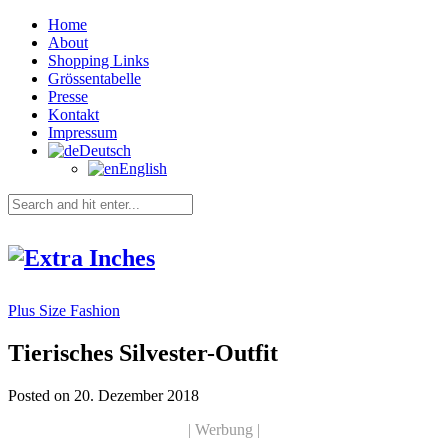
Home
About
Shopping Links
Grössentabelle
Presse
Kontakt
Impressum
Deutsch
English
Plus Size Fashion
Tierisches Silvester-Outfit
Posted on 20. Dezember 2018
| Werbung |