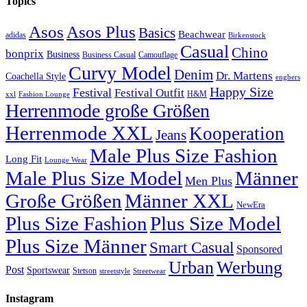
Topics
Asos
Asos Plus
Basics
Beachwear
adidas
Birkenstock
Casual
Chino
bonprix
Business
Camouflage
Business Casual
Curvy Model
Denim
Dr. Martens
Coachella Style
engbers
Happy Size
Festival
Festival Outfit
H&M
xxl
Fashion Lounge
Herrenmode große Größen
Herrenmode XXL
Kooperation
Jeans
Male Plus Size Fashion
Long Fit
Lounge Wear
Male Plus Size Model
Männer
Men Plus
Große Größen
Männer XXL
NewEra
Plus Size Fashion
Plus Size Model
Plus Size Männer
Smart Casual
Sponsored
Urban
Werbung
Post
Sportswear
Stetson
streetstyle
Streetwear
Instagram